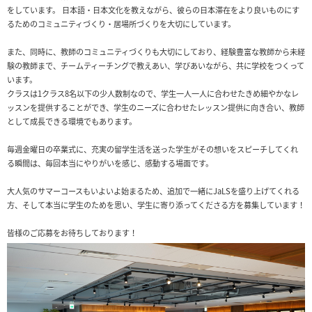
をしています。 日本語・日本文化を教えながら、彼らの日本滞在をより良いものにす
るためのコミュニティづくり・居場所づくりを大切にしています。
また、同時に、教師のコミュニティづくりも大切にしており、経験豊富な教師から未経
験の教師まで、チームティーチングで教えあい、学びあいながら、共に学校をつくって
います。
クラスは1クラス8名以下の少人数制なので、学生一人一人に合わせたきめ細やかなレ
ッスンを提供することができ、学生のニーズに合わせたレッスン提供に向き合い、教師
として成長できる環境でもあります。
毎週金曜日の卒業式に、充実の留学生活を送った学生がその想いをスピーチしてくれ
る瞬間は、毎回本当にやりがいを感じ、感動する場面です。
大人気のサマーコースもいよいよ始まるため、追加で一緒にJaLSを盛り上げてくれる
方、そして本当に学生のためを思い、学生に寄り添ってくださる方を募集しています！
皆様のご応募をお待ちしております！