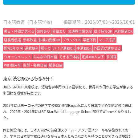
日本語教師（日本語学校）
掲載期間：2026/07/03～2026/10/01
曜日・時間が選べる
研修あり
昇給あり
交通費全額支給
掛け持ちOK
未経験者OK
経験者優遇
新卒歓迎
扶養内勤務OK
ブランクOK
学歴不問
シニア応援
開校3年以内
通勤便利
駅チカ
バイク通勤OK
車通勤OK
外国語が活かせる
ウォッシュレット
みんなの日本語
できる日本語
定員100人以下
多国籍
WIFI使用可
髪型・髪色自由
服装自由
東京 渋谷駅から徒歩5分！
JaLS GROUP 東京校は、短期留学専門の日本語学校で、世界70か国から学生が集まる
多国籍な環境が特徴です。
2017年にはヨーロッパの語学学校認定機関Eaqualsにより日本で初めて認定校に選ば
れ、2022年・2024年にはST Star World Language School部門でWinnerとなりまし
た。
同じ施設内には、日本人向けの英会話スクール・アジア語スクールも併設されてお
り、学生は日本語学校に通いながら日本人ともつながりを持つことができる環境設計