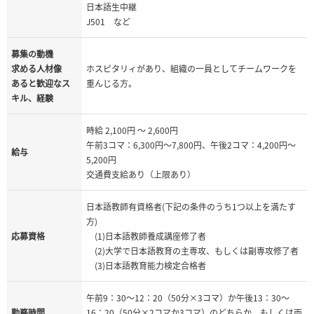
日本語生中継
J501 など
募集の動機
求める人材像
ホスピタリィがあり、組織の一員としてチームワークを
あると歓迎なス
重んじる方。
キル、経験
時給 2,100円 ～ 2,600円
午前3コマ：6,300円～7,800円、午後2コマ：4,200円～
給与
5,200円
交通費支給あり（上限あり）
日本語教師有資格者(下記の条件のうち1つ以上を満たす
方)
応募資格
(1)日本語教師養成講座修了者
(2)大学で日本語教育の主専攻、もしくは副専攻修了者
(3)日本語教育能力検定合格者
午前9：30～12：20（50分×3コマ）か午後13：30～
勤務時間
16：20（50分×2コマか3コマ）のどちらか、もしくは両