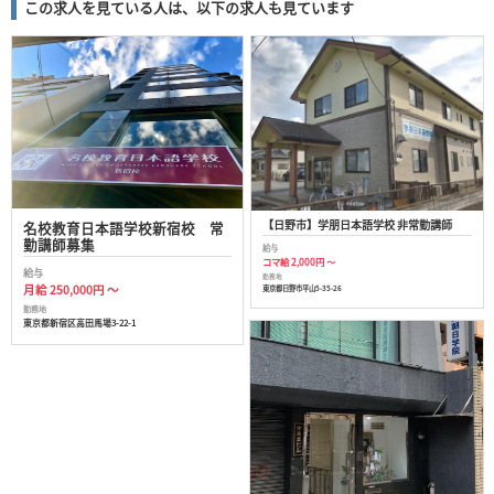
この求人を見ている人は、以下の求人も見ています
【日野市】学朋日本語学校 非常勤講師
名校教育日本語学校新宿校 常
勤講師募集
給与
コマ給 2,000円 ～
給与
勤務地
月給 250,000円 ～
東京都日野市平山5-35-26
勤務地
東京都新宿区高田馬場3-22-1