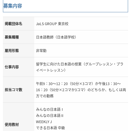
募集内容
掲載団体名
JaLS GROUP 東京校
募集職種
日本語教師（日本語学校）
雇用形態
非常勤
留学生に向けた日本語の授業（グループレッスン・プラ
仕事内容
イベートレッスン）
午前9：30～12：20（50分×3コマ）か午後13：30～
担当コマ数
16：20（50分×2コマか3コマ）のどちらか、もしくは両
方での勤務
みんなの日本語Ⅰ
みんなの日本語Ⅱ
WEEKLY J
使用教材
できる日本語 中級