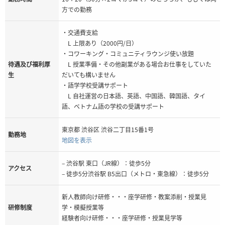
方での勤務
・交通費支給
L 上限あり（2000円/日）
・コワーキング・コミュニティラウンジ使い放題
待遇及び福利厚
L 授業準備・その他副業がある場合お仕事をしていた
生
だいても構いません
・語学学校受講サポート
L 自社運営の日本語、英語、中国語、韓国語、タイ
語、ベトナム語の学校の受講サポート
東京都 渋谷区 渋谷二丁目15番1号
勤務地
地図を表示
– 渋谷駅 東口（JR線）：徒歩5分
アクセス
– 徒歩5分渋谷駅 B5出口（メトロ・東急線）：徒歩5分
新人教師向け研修・・・座学研修・教案添削・授業見
研修制度
学・模擬授業等
経験者向け研修・・・座学研修・授業見学等