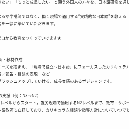
きたい」「もっと成長したい」と願う外国人の方々を、日本語研修を通
なる語学講師ではなく、働く現場で通用する“実践的な日本語”を教える
台を一緒に築いていただきます。
ゼロから教育をつくっていけます★
画・教材作成
ニーズを踏まえ、「現場で役立つ日本語」にフォーカスしたカリキュラ
語／報告・相談の表現 など
ブラッシュアップしていける、成長実感のあるポジションです。
の支援（例：N3→N2）
３レベルからスタート。就労現場で通用するN2レベルまで、教育・サポ
本語教師も在籍しており、カリキュラム相談や指導方針についていつで