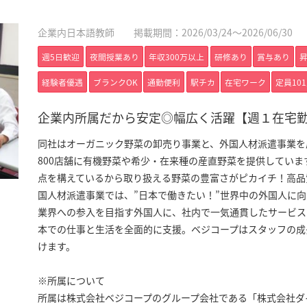
企業内日本語教師
掲載期間：2026/03/24～2026/06/30
週5日歓迎
夜間授業あり
年収300万以上
研修あり
賞与あり
経験者優遇
ブランクOK
通勤便利
駅チカ
在宅ワーク
定員10
企業内所属だから安定◎幅広く活躍【週１在宅
同社はオーガニック野菜の卸売り事業と、外国人材派遣事業を
800店舗に有機野菜や希少・在来種の産直野菜を提供してい
点を構えているから取り扱える野菜の豊富さがピカイチ！高品
国人材派遣事業では、”日本で働きたい！”世界中の外国人に
業界への参入を目指す外国人に、社内で一気通貫したサービス
本での仕事と生活を全面的に支援。ベジコープはスタッフの成
けます。
※所属について
所属は株式会社ベジコープのグループ会社である「株式会社ダ