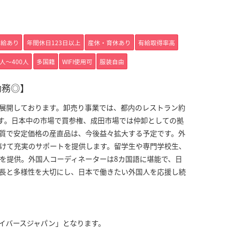
昇給あり
年間休日123日以上
産休・育休あり
有給取得率高
1人〜400人
多国籍
WIFI使用可
服装自由
勤務◎】
展開しております。卸売り事業では、都内のレストラン約
ます。日本中の市場で買参権、成田市場では仲卸としての拠
質で安定価格の産直品は、今後益々拡大する予定です。外
向けて充実のサポートを提供します。留学生や専門学校生、
を提供。外国人コーディネーターは8カ国語に堪能で、日
長と多様性を大切にし、日本で働きたい外国人を応援し続
イバースジャパン」となります。