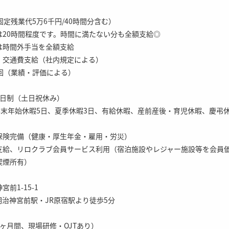
固定残業代5万6千円/40時間分含む）
は20時間程度です。時間に満たない分も全額支給◎
は時間外手当を全額支給
、交通費支給（社内規定による）
回（業績・評価による）
2日制（土日祝休み）
年末年始休暇5日、夏季休暇3日、有給休暇、産前産後・育児休暇、慶弔
保険完備（健康・厚生年金・雇用・労災）
支給、リロクラブ会員サービス利用（宿泊施設やレジャー施設等を会員
喫煙所有）
前1-15-1
治神宮前駅・JR原宿駅より徒歩5分
ヶ月間、現場研修・OJTあり）