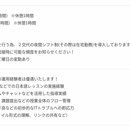
8時間） ※休憩1時間
働8時間） ※休憩1時間
を行う為、２交代の夜間シフト制(その際は在宅勤務)を導入しておりま
面接時に可能な頻度をお知らせください！
て曜日の変動あり
の運用経験者は優遇いたします！
Meetなどでの日本語レッスンの実施経験
ムやチャットなどを活用した指導実績
・課題提出などの授業全体のフロー管理
良などの初歩的なITトラブルへの即応力
ァイル形式の理解、リンクの共有など）