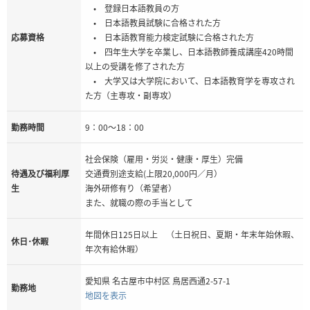
• 登録日本語教員の方
• 日本語教員試験に合格された方
応募資格
• 日本語教育能力検定試験に合格された方
• 四年生大学を卒業し、日本語教師養成講座420時間
以上の受講を修了された方
• 大学又は大学院において、日本語教育学を専攻され
た方（主専攻・副専攻）
勤務時間
9：00～18：00
社会保険（雇用・労災・健康・厚生）完備
待遇及び福利厚
交通費別途支給(上限20,000円／月）
生
海外研修有り（希望者）
また、就職の際の手当として
年間休日125日以上 （土日祝日、夏期・年末年始休暇、
休日･休暇
年次有給休暇）
愛知県 名古屋市中村区 鳥居西通2-57-1
勤務地
地図を表示