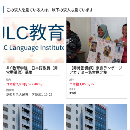
この求人を見ている人は、以下の求人も見ています
JLC教育学院 日本語教員（非
【非常勤講師】京進ランゲージ
常勤講師）募集
アカデミー名古屋北校
給与
給与
コマ給 2,000円 ～ 2,400円
コマ給 1,850円 ～
勤務地
勤務地
愛知県
愛知県名古屋市中区新栄1-10-22