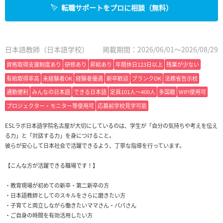
転職サポートをプロに相談（無料）
日本語教師（日本語学校）
掲載期間：2026/06/01～2026/08/29
資格取得支援制度あり
研修あり
昇給あり
年間休日123日以上
残業が少ない
有給取得率高
未経験者OK
経験者優遇
新卒歓迎
ブランクOK
法務省告示校
通勤便利
みんなの日本語
できる日本語
定員101人〜400人
多国籍
WIFI使用可
プロジェクター・モニター等使用可
応募前学校見学可能
ESLラボ日本語学院名古屋が大切にしているのは、学生が「自分の気持ちや考えを伝え
る力」と「対話する力」を身につけること。
彼らが安心して日本社会で活躍できるよう、丁寧な指導を行っています。
【こんな方が活躍できる職場です！】
・教育現場が初めての新卒・第二新卒の方
・日本語教師としてのスキルをさらに磨きたい方
・子育てと両立しながら働きたいママさん・パパさん
・ご自身の時間を有効活用したい方