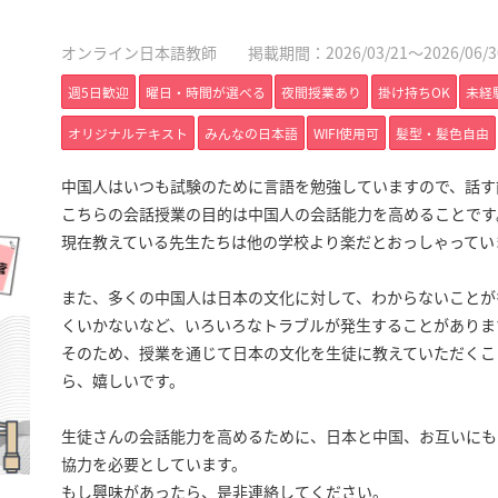
オンライン日本語教師
掲載期間：2026/03/21～2026/06/3
週5日歓迎
曜日・時間が選べる
夜間授業あり
掛け持ちOK
未経
オリジナルテキスト
みんなの日本語
WIFI使用可
髪型・髪色自由
中国人はいつも試験のために言語を勉強していますので、話す
こちらの会話授業の目的は中国人の会話能力を高めることです
現在教えている先生たちは他の学校より楽だとおっしゃってい
また、多くの中国人は日本の文化に対して、わからないことが
くいかないなど、いろいろなトラブルが発生することがありま
そのため、授業を通じて日本の文化を生徒に教えていただくこ
ら、嬉しいです。
生徒さんの会話能力を高めるために、日本と中国、お互いにも
協力を必要としています。
もし興味があったら、是非連絡してください。