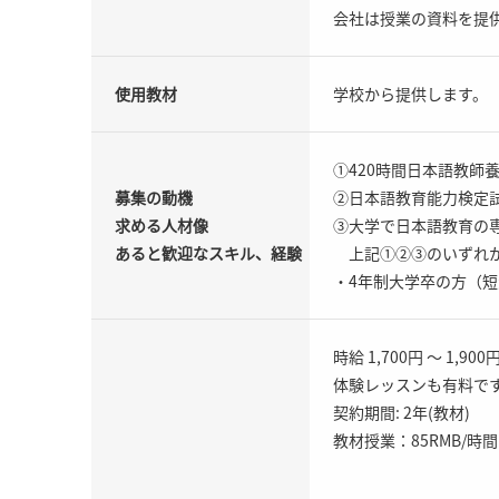
会社は授業の資料を提
使用教材
学校から提供します。
①420時間日本語教師
募集の動機
②日本語教育能力検定
求める人材像
③大学で日本語教育の
あると歓迎なスキル、経験
上記①②③のいずれ
・4年制大学卒の方（
時給 1,700円 ～ 1,900
体験レッスンも有料で
契約期間: 2年(教材)
教材授業：85RMB/時間