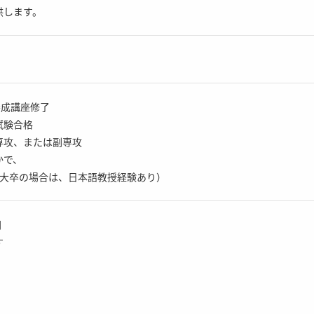
供します。
養成講座修了
試験合格
専攻、または副専攻
かで、
短大卒の場合は、日本語教授経験あり）
円
す