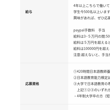
4年以上こちらで働い
給与
学生今500名以上いま
興味があれば、ぜひ応募
paypal手数料 手当
給料は3−５万円の間:5
給料は５万円を超えると:
給料は100000円を超え
注意:超えないと、手当
①420時間日本語教師
②日本語教育能力検定
応募資格
③大学で日本語教育の
上記①②③のいずれ
・4年制大学卒の方（