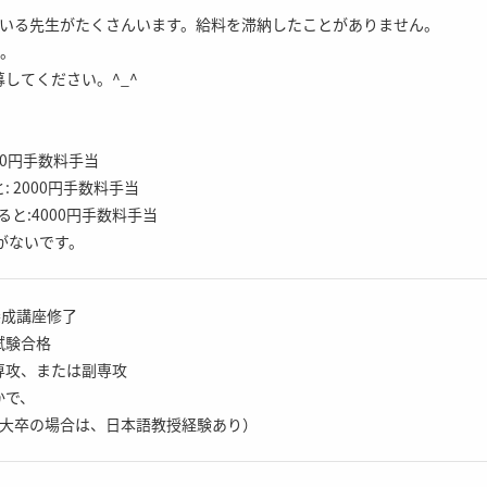
ている先生がたくさんいます。給料を滞納したことがありません。
す。
してください。^_^
00円手数料手当
 2000円手数料手当
ると:4000円手数料手当
がないです。
養成講座修了
試験合格
専攻、または副専攻
かで、
短大卒の場合は、日本語教授経験あり）