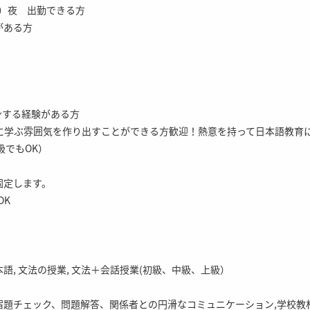
間）夜 出勤できる方
がある方
ンする経験がある方
共に学ぶ雰囲気を作り出すことができる方歓迎！熱意を持って日本語教育
級でもOK）
固定します。
OK
語, 文法の授業, 文法＋会話授業(初級、中級、上級）
宿題チェック、問題解答、関係者との円滑なコミュニケーション,学校教