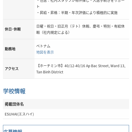
・住居：社内スタッフが物件探し・入居手続きをサポー
ト
・昇給・昇格：半期・年次評価により積極的に実施
日曜・祝日・旧正月（テト）休暇、慶弔・特別・有給休
休日･休暇
暇（社内規定による）
ベトナム
勤務地
地図を表示
【ホーチミン市】40/12-40/16 Ap Bac Street, Ward 13,
アクセス
Tan Binh District
学校情報
掲載団体名
ESUHAI(エスハイ)
応募情報