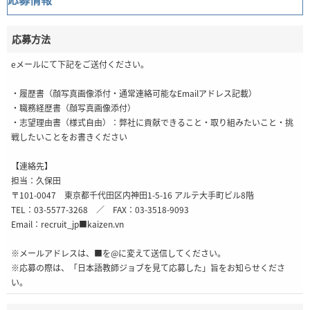
応募方法
eメールにて下記をご送付ください。
・履歴書（顔写真画像添付・通常連絡可能なEmailアドレス記載）
・職務経歴書（顔写真画像添付）
・志望理由書（様式自由）：弊社に貢献できること・取り組みたいこと・挑
戦したいことをお書きください
【連絡先】
担当：久保田
〒101-0047 東京都千代田区内神田1-5-16 アルテ大手町ビル8階
TEL：03-5577-3268 ／ FAX：03-3518-9093
Email：recruit_jp■kaizen.vn
※メールアドレスは、■を@に変えて送信してください。
※応募の際は、「日本語教師ジョブを見て応募した」旨をお知らせくださ
い。