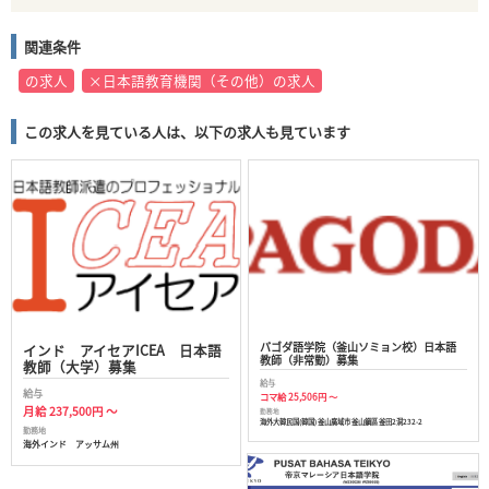
関連条件
の求人
×日本語教育機関（その他）の求人
この求人を見ている人は、以下の求人も見ています
パゴダ語学院（釜山ソミョン校）日本語
インド アイセアICEA 日本語
教師（非常勤）募集
教師（大学）募集
給与
給与
コマ給 25,506円 ～
月給 237,500円 ～
勤務地
海外大韓民国(韓国) 釜山廣域市 釜山鎭區 釜田2洞232-2
勤務地
海外インド アッサム州