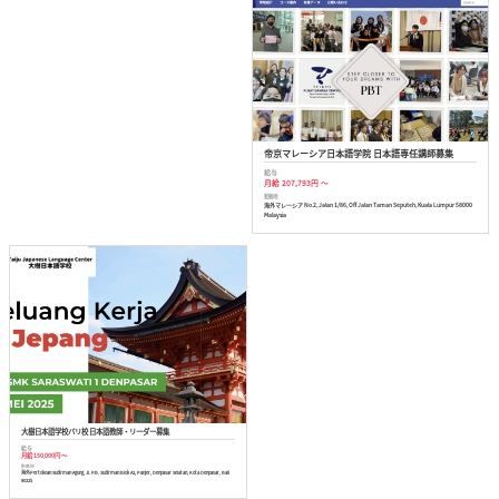
帝京マレーシア日本語学院 日本語専任講師募集
給与
月給 207,793円 ～
勤務地
海外マレーシア No.2, Jalan 1/86, Off Jalan Taman Seputeh, Kuala Lumpur 58000
Malaysia
大樹日本語学校バリ校 日本語教師・リーダー募集
給与
月給 150,000円 ～
勤務地
海外Pertokoan Sudirman Agung, Jl. P.B. Sudirman Blok A2, Panjer, Denpasar Selatan, Kota Denpasar, Bali
80225