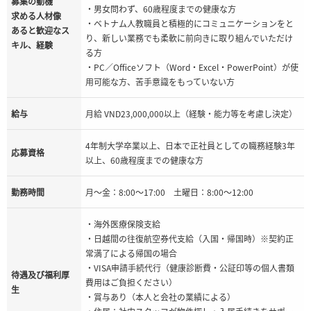
募集の動機
・男女問わず、60歳程度までの健康な方
求める人材像
・ベトナム人教職員と積極的にコミュニケーションをと
あると歓迎なス
り、新しい業務でも柔軟に前向きに取り組んでいただけ
キル、経験
る方
・PC／Officeソフト（Word・Excel・PowerPoint）が使
用可能な方、苦手意識をもっていない方
給与
月給 VND23,000,000以上（経験・能力等を考慮し決定）
4年制大学卒業以上、日本で正社員としての職務経験3年
応募資格
以上、60歳程度までの健康な方
勤務時間
月〜金：8:00〜17:00 土曜日：8:00〜12:00
・海外医療保険支給
・日越間の往復航空券代支給（入国・帰国時）※契約正
常満了による帰国の場合
・VISA申請手続代行（健康診断費・公証印等の個人書類
待遇及び福利厚
費用はご負担ください）
生
・賞与あり（本人と会社の業績による）