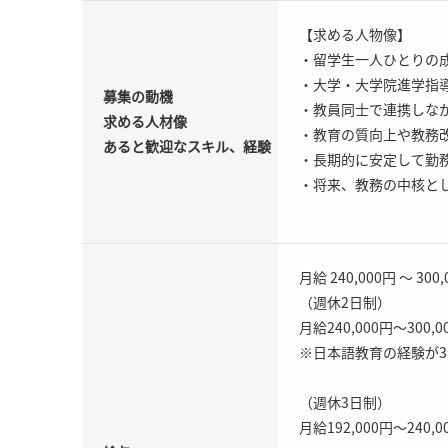
【求める人物像】
・留学生一人ひとりの
・大学・大学院進学指
募集の動機
・教員同士で連携しな
求める人材像
・教育の質向上や教務
あると歓迎なスキル、経験
・長期的に安定して勤
・将来、教務の中核と
月給 240,000円 ～ 300
（週休2日制）
月給240,000円～30
※日本語教育の経験が3年
（週休3日制）
月給192,000円～24