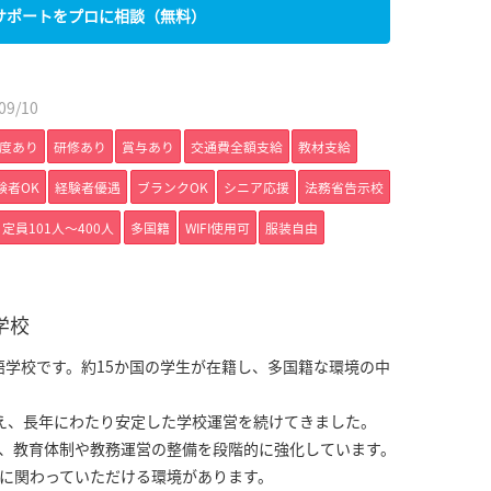
サポートをプロに相談（無料）
9/10
度あり
研修あり
賞与あり
交通費全額支給
教材支給
験者OK
経験者優遇
ブランクOK
シニア応援
法務省告示校
定員101人〜400人
多国籍
WIFI使用可
服装自由
学校
本語学校です。約15か国の学生が在籍し、多国籍な環境の中
え、長年にわたり安定した学校運営を続けてきました。
、教育体制や教務運営の整備を段階的に強化しています。
に関わっていただける環境があります。