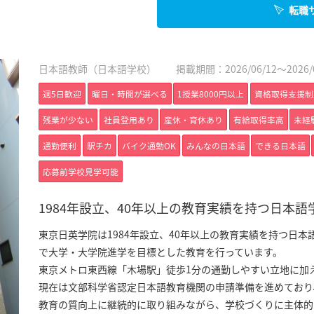
転職
日本語教師（日本語学校）
掲載期間：2026/06/12～2026/0
週5日歓迎
曜日・時間が選べる
1授業8000円以上
資格取得支援制
残業が少ない
社員登用あり
産休・育休あり
有給取得率高
未経
通勤便利
駅チカ
バイク通勤OK
みんなの日本語
できる日本語
応募前学校見学可能
1984年設立、40年以上の教育実績を持つ日本語
東京日英学院は1984年設立、40年以上の教育実績を持つ日
で大学・大学院進学を目標とした教育を行っています。
東京メトロ東西線「木場駅」徒歩1分の通勤しやすい立地に加
現在は文部科学省認定日本語教育機関の申請準備を進めており
教育の質向上に継続的に取り組みながら、学校づくりに主体的