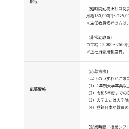
給与
（短時間勤務正社員制度
月給180,000円～22
※主任教員候補の方は
（非常勤教員）
コマ給：2,000～2500
※正社員登用制度有。
【応募資格】
・以下のいずれかに該
（1）4年制大学卒業以
応募資格
（2）令和5年度までの
（3）大学または大学
（4）登録日本語教員
【就業時間／授業シフ