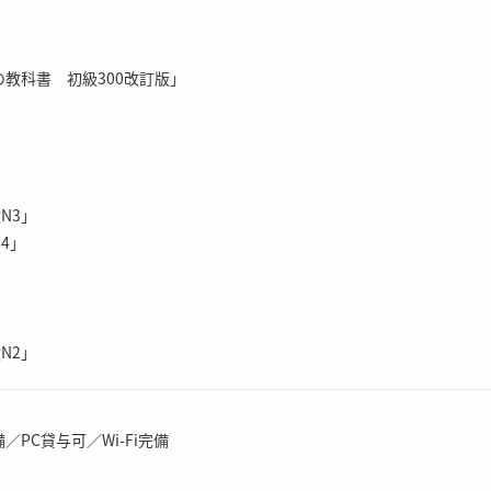
教科書 初級300改訂版」
N3」
4」
」
N2」
PC貸与可／Wi-Fi完備