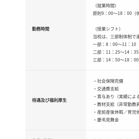
（就業時間）
原則9：00～18：00
勤務時間
（授業シフト）
当校は、三部制体制で
一部：8：00～11：1
二部：11：25～14：3
三部：14：50～18：0
・社会保険完備
・交通費支給
・賞与あり（実績によ
待遇及び福利厚生
・教材支給（非常勤教
・産前産後休暇／育児
・慶弔見舞金