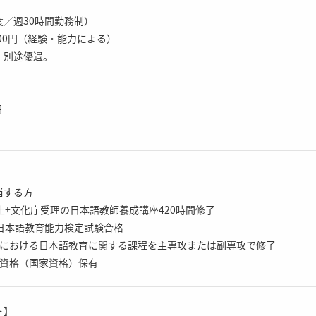
／週30時間勤務制）
5,000円（経験・能力による）
、別途優遇。
円
当する方
上+文化庁受理の日本語教師養成講座420時間修了
日本語教育能力検定試験合格
院における日本語教育に関する課程を主専攻または副専攻で修了
の資格（国家資格）保有
ト】