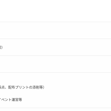
校）
採点、配布プリントの添削等）
イベント運営等