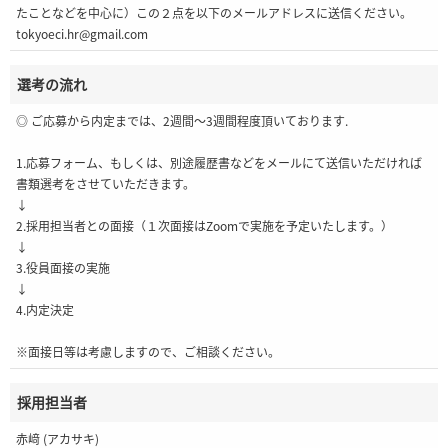
たことなどを中心に）この２点を以下のメールアドレスに送信ください。
tokyoeci.hr@gmail.com
選考の流れ
◎ ご応募から内定までは、2週間～3週間程度頂いております.
1.応募フォーム、もしくは、別途履歴書などをメールにて送信いただければ
書類選考をさせていただきます。
↓
2.採用担当者との面接（１次面接はZoomで実施を予定いたします。）
↓
3.役員面接の実施
↓
4.内定決定
※面接日等は考慮しますので、ご相談ください。
採用担当者
赤﨑 (アカサキ)