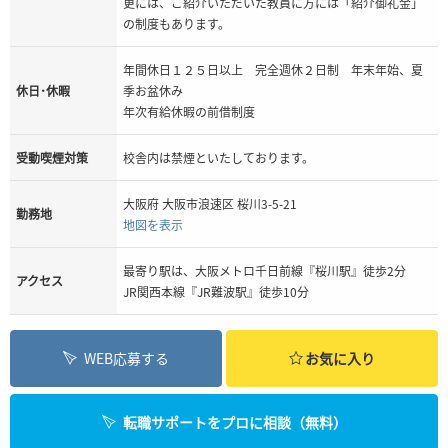
更には、ご紹介いただいた教員に方には「紹介御礼金」
の制度もあります。
年間休日１２５日以上 完全週休２日制 年末年始、夏
休日･休暇
季お盆休み
年次有給休暇の前借制度
受動喫煙対策
校舎内は禁煙といたしております。
大阪府 大阪市浪速区 桜川3-5-21
勤務地
地図を表示
最寄り駅は、大阪メトロ千日前線『桜川駅』徒歩2分
アクセス
JR関西本線『JR難波駅』徒歩10分
WEB応募する
お気に入り
転職サポートをプロに相談（無料）