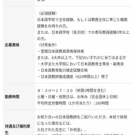
（必須経験）
日本語学校で主任経験、もしくは教務主任に準じた職務
経験をお持ちの方。
または、日本語学校（告示校）での専任教員経験3年以上
の方。
応募資格
（付帯条件）
・登録日本語教員資格保持者
または、4大卒以上で、下記のいずれかに当てはまる方
・大学また大学院において日本語教育主専攻・副専攻
・日本語教育能力検定試験合格
・日本語教師養成講座（420時間以上）修了
８：３０～１７：３０（休憩1時間を含む）
勤務時間
土曜・日曜・祝祭日は、お休み（完全週休２日制）
平均所定労働時間（1か月当たり）: 160時間
お知り合いの日本語教師をご紹介いただき、本校で採用
になった場合などは、
待遇及び福利厚
入社された先生に「お祝金」、
生