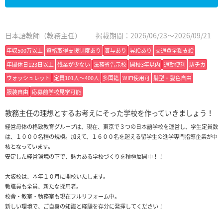
日本語教師（教務主任）
掲載期間：2026/06/23～2026/09/21
年収500万以上
資格取得支援制度あり
賞与あり
昇給あり
交通費全額支給
年間休日123日以上
残業が少ない
法務省告示校
開校3年以内
通勤便利
駅チカ
ウォッシュレット
定員101人〜400人
多国籍
WIFI使用可
髪型・髪色自由
服装自由
応募前学校見学可能
教務主任の理想とするお考えにそった学校を作っていきましょう！
経営母体の格致教育グループは、現在、東京で３つの日本語学校を運営し、学生定員数
は、１０００名程の規模。加えて、１６００名を超える留学生の進学専門指導企業が中
核となっています。
安定した経営環境の下で、魅力ある学校づくりを積極展開中！！
大阪校は、本年１０月に開校いたします。
教職員も全員、新たな採用者。
校舎・教室・執務室も現在フルリフォーム中。
新しい環境で、ご自身の知識と経験を存分に発揮してください！