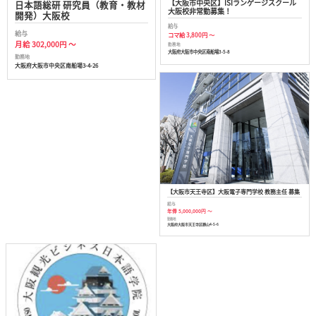
【大阪市中央区】ISIランゲージスクール
日本語総研 研究員（教育・教材
大阪校非常勤募集！
開発）大阪校
給与
給与
コマ給 3,800円 ～
月給 302,000円 ～
勤務地
大阪府大阪市中央区南船場3-5-8
勤務地
大阪府大阪市中央区南船場3-4-26
【大阪市天王寺区】大阪電子専門学校 教務主任 募集
給与
年俸 5,000,000円 ～
勤務地
大阪府大阪市天王寺区勝山4-5-6