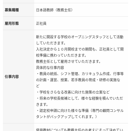
募集職種
日本語教師（教務主任）
雇用形態
正社員
新たに開設する学校のオープニングスタッフとして活動
していただきます。
入社決定から１０月開校までの期間も、正社員として開
校準備に携わっていただきます。
教務主任として雇用させていただきます。
具体的な仕事内容
・教員の統括、シフト管理、カリキュラム作成、行事等
仕事内容
の計画・運営、授業、若手教員の育成・研修の実施な
ど
・学校をさらなる改善に向けた施策の立案など
・将来の学校長候補として、様々な経験を積んでいただ
きます。
・認定校申請に向けた様々な準備（専門の顧問コンサル
タントがバックアップしてくれます。）
使用教材についても教務主任のお考えにそって決めてい