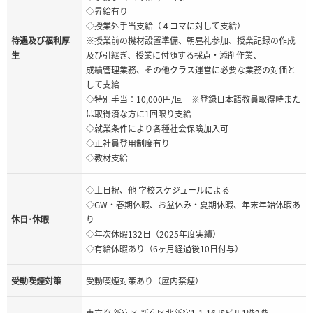
◇昇給有り
◇授業外手当支給（４コマに対して支給）
待遇及び福利厚
※授業前の機材設置準備、朝昼礼参加、授業記録の作成
生
及び引継ぎ、授業に付随する採点・添削作業、
成績管理業務、その他クラス運営に必要な業務の対価と
して支給
◇特別手当：10,000円/回 ※登録日本語教員取得時また
は取得済な方に1回限り支給
◇就業条件により各種社会保険加入可
◇正社員登用制度有り
◇教材支給
◇土日祝、他 学校スケジュールによる
◇GW・春期休暇、お盆休み・夏期休暇、年末年始休暇あ
休日･休暇
り
◇年次休暇132日（2025年度実績）
◇有給休暇あり（6ヶ月経過後10日付与）
受動喫煙対策
受動喫煙対策あり（屋内禁煙）
東京都 新宿区 新宿区北新宿1-1-16JSビル1階2階