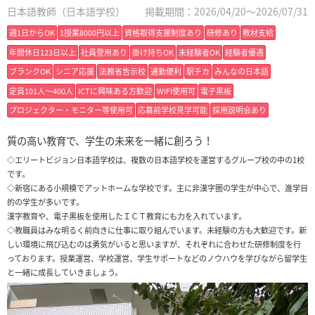
日本語教師（日本語学校）
掲載期間：2026/04/20～2026/07/31
週1日からOK
1授業8000円以上
資格取得支援制度あり
研修あり
教材支給
年間休日123日以上
社員登用あり
掛け持ちOK
未経験者OK
経験者優遇
ブランクOK
シニア応援
法務省告示校
通勤便利
駅チカ
みんなの日本語
定員101人〜400人
ICTに興味ある方歓迎
WIFI使用可
電子黒板
プロジェクター・モニター等使用可
応募前学校見学可能
採用説明会あり
質の高い教育で、学生の未来を一緒に創ろう！
◇エリートビジョン日本語学校は、複数の日本語学校を運営するグループ校の中の1校
です。
◇新宿にある小規模でアットホームな学校です。主に非漢字圏の学生が中心で、進学目
的の学生が多いです。
漢字教育や、電子黒板を使用したＩＣＴ教育にも力を入れています。
◇教職員はみな明るく前向きに仕事に取り組んでいます。未経験の方も大歓迎です。新
しい環境に飛び込むのは勇気がいると思いますが、それぞれに合わせた研修制度を行
っております。授業運営、学校運営、学生サポートなどのノウハウを学びながら留学生
と一緒に成長していきましょう。