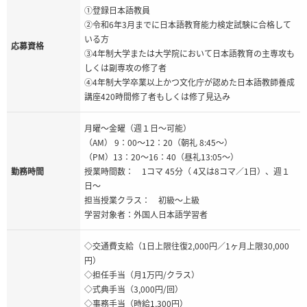
①登録日本語教員
②令和6年3月までに日本語教育能力検定試験に合格して
いる方
応募資格
③4年制大学または大学院において日本語教育の主専攻も
しくは副専攻の修了者
④4年制大学卒業以上かつ文化庁が認めた日本語教師養成
講座420時間修了者もしくは修了見込み
月曜～金曜（週１日～可能）
（AM） 9：00～12：20（朝礼 8:45～）
（PM）13：20～16：40（昼礼13:05～）
勤務時間
授業時間数： 1コマ 45分（ 4又は8コマ／1日）、週１
日～
担当授業クラス： 初級～上級
学習対象者：外国人日本語学習者
◇交通費支給（1日上限往復2,000円／1ヶ月上限30,000
円）
◇担任手当（月1万円/クラス）
◇式典手当（3,000円/回）
◇事務手当（時給1,300円）