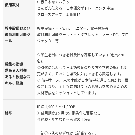
中級日本語カルテット
使用教材
どんどん使える！日本語文型トレーニング 中級
クローズアップ日本事情15
教室設備および
教室設備・・・Wifi、モニター、電子黒板等
教員利用可能ツ
教員利用可能ツール・・・タブレット、ノートPC、プロ
ール
ジェクター等
◇学生増員につき増員要員を募集しています(定員220
名)。
募集の動機
◇時代に合わせて日本語教育のやり方や学校の規則も変
求める人材像
更が多く、それにも柔軟に対応できる方歓迎します。
あると歓迎なス
◇ 留学生一人一人の才能が日本留学を通して磨かれ、世
キル、経験
の光となり、全世界に向けて善の影響力を広めるための
人材育成をミッションとしています。
時給 1,900円 ～ 1,900円
給与
※試用期間3ヶ月の労働条件に変更なし
※経験・能力などを考慮の上決定
下記①～④のいずれかに該当する方。