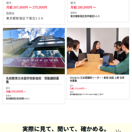
給与
給与
月給 267,600円 ～ 275,000円
月給 280,000円 ～
勤務地
勤務地
東京都新宿区西早稲田3-1-5
東京都新宿区下落合1-1-6
名校教育日本語学校新宿校 常勤講師募
One＆Co 日本語講師リーダー｜新宿 池袋 上野 吉祥
寺募集
集
給与
給与
月給 270,000円 ～
月給 250,000円 ～
勤務地
東京都新宿区四谷3-13-24 U square 四谷三丁目 5F
勤務地
東京都新宿区高田馬場3-22-1