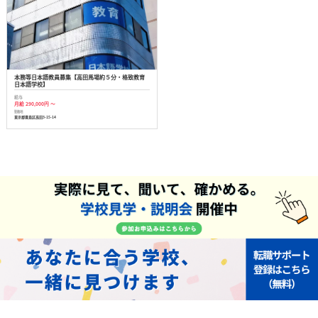
本務等日本語教員募集【高田馬場約５分・格致教育
日本語学校】
給与
月給 290,000円 ～
勤務地
東京都豊島区高田3-15-14