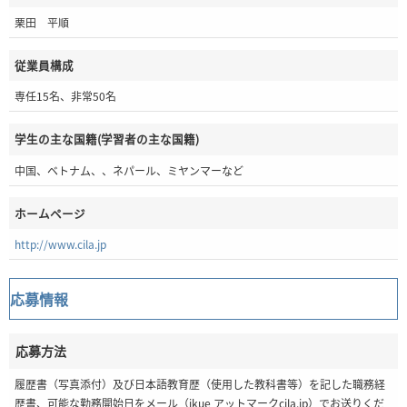
栗田 平順
従業員構成
専任15名、非常50名
学生の主な国籍(学習者の主な国籍)
中国、ベトナム、、ネパール、ミヤンマーなど
ホームページ
http://www.cila.jp
応募情報
応募方法
履歴書（写真添付）及び日本語教育歴（使用した教科書等）を記した職務経
歴書、可能な勤務開始日をメール（ikue アットマークcila.jp）でお送りくだ