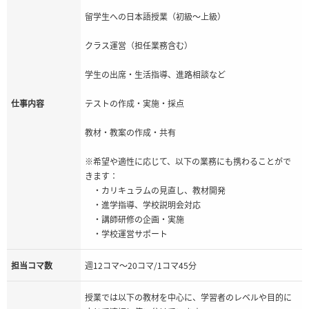
留学生への日本語授業（初級～上級）
クラス運営（担任業務含む）
学生の出席・生活指導、進路相談など
仕事内容
テストの作成・実施・採点
教材・教案の作成・共有
※希望や適性に応じて、以下の業務にも携わることがで
きます：
・カリキュラムの見直し、教材開発
・進学指導、学校説明会対応
・講師研修の企画・実施
・学校運営サポート
担当コマ数
週12コマ～20コマ/1コマ45分
授業では以下の教材を中心に、学習者のレベルや目的に