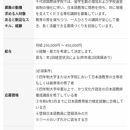
千代田国際語学院では、留学生数の増加および学校運営
募集の動機
体制の強化に伴い、日本語教育に情熱を持ち、共に現場
求める人材像
を支えてくださる専任講師を募集しています。
あると歓迎なス
教育の質を保ちつつ、一人ひとりの講師が安心して働
キル、経験
き、長く活躍できる環境づくりを目指しています。
月給 250,000円 ～ 450,000円
給与
※経験・能力を考慮して決定します。
賞与：年2回経営状況による(昨年度2回実績あり)
[必須条件]
①四年制大学または大学院において日本語教育の主専攻
もしくは副専攻の修了者
②四年制大学卒業以上で、かつ文化庁認定の日本語教師
応募資格
養成講座を修了している者
③令和6年3月までに日本語教育能力検定試験に合格して
いる方
④登録日本語教員に登録済みの方
※①～④のいずれかに該当する方