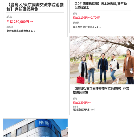
【10月期積極採用】日本語教師/非常勤
【豊島区/東京国際交流学院池袋
（池袋西口）
校】専任講師募集
給与
給与
時給 2,100円 ～ 2,700円
月給 250,000円 ～
勤務地
東京都豊島区池袋3ｰ21ｰ1
勤務地
東京都豊島区南大塚3-19-7
【豊島区/東京国際交流学院池袋校】非常
勤講師募集
給与
時給 2,300円 ～
勤務地
東京都豊島区南大塚3-19-7