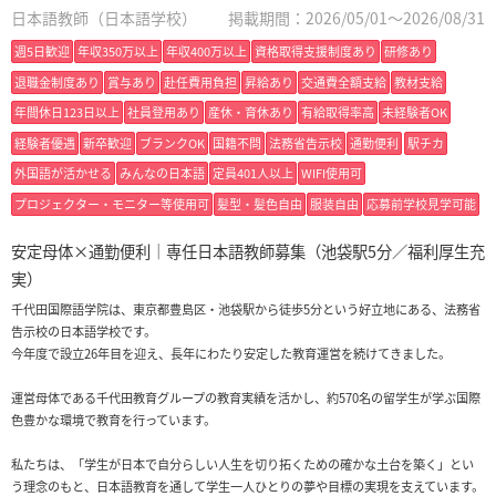
日本語教師（日本語学校）
掲載期間：2026/05/01～2026/08/31
週5日歓迎
年収350万以上
年収400万以上
資格取得支援制度あり
研修あり
退職金制度あり
賞与あり
赴任費用負担
昇給あり
交通費全額支給
教材支給
年間休日123日以上
社員登用あり
産休・育休あり
有給取得率高
未経験者OK
経験者優遇
新卒歓迎
ブランクOK
国籍不問
法務省告示校
通勤便利
駅チカ
外国語が活かせる
みんなの日本語
定員401人以上
WIFI使用可
プロジェクター・モニター等使用可
髪型・髪色自由
服装自由
応募前学校見学可能
安定母体×通勤便利｜専任日本語教師募集（池袋駅5分／福利厚生充
実）
千代田国際語学院は、東京都豊島区・池袋駅から徒歩5分という好立地にある、法務省
告示校の日本語学校です。
今年度で設立26年目を迎え、長年にわたり安定した教育運営を続けてきました。
運営母体である千代田教育グループの教育実績を活かし、約570名の留学生が学ぶ国際
色豊かな環境で教育を行っています。
私たちは、「学生が日本で自分らしい人生を切り拓くための確かな土台を築く」とい
う理念のもと、日本語教育を通して学生一人ひとりの夢や目標の実現を支えています。