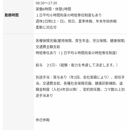
08:30～17:30
実働8時間・休憩1時間
勤務時間
１日平均６時間拘束の時短専任制度もあり
週休2日制(土・日)、祝日、夏季休暇、年末年始休暇
柔軟に対応可
各種保険完備(雇用保険、厚生年金、労災保険、健康保険)
交通費全額支給
時短専任あり（１日平均６時間拘束の時短専任制度）
給与 ２5万~（経験・能力を考慮して決定します。）
別途手当：賞与あり（年2回、会社実績により）、担任手
当、交通費支給、各種社会保険完備、健康診断補助、退
職金制度（入社4年目以降）、契約担任数、コマ数以上別
途手当あり
休日休暇