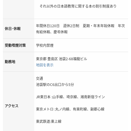
それ以外の日本語教育に関する本の割引制度あり
年間休日120日 週休2日制 夏期・年末年始休暇 年次
休日･休暇
有給休暇、慶弔休暇
受動喫煙対策
学校内禁煙
東京都 豊島区 池袋2-68福龍ビル
勤務地
地図を表示
交通
池袋駅のC6出口から5分
JR東日本 :山手線、埼京線、湘南新宿ライン
アクセス
東京メトロ :丸ノ内線、有楽町線、副都心線
東武鉄道:東上線