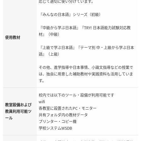
応じて適切に使い分けています。
『みんなの日本語』シリーズ（初級）
『中級から学ぶ日本語』『TRY! 日本語能力試験対応教
材』（中級）
使用教材
『上級で学ぶ日本語』『テーマ別 中・上級から学ぶ日本
語』（上級）
その他、進学指導や日本事情、小論文指導などの授業で
は、独自に用意した補助教材や実践資料も活用していま
す。
校内では以下のツール・設備が利用可能です
wifi
教室設備および
各教室に設置されたPC・モニター
教員利用可能ツ
共有フォルダ内の教材データ
ール
プリンター・コピー機
学校システムWSDB