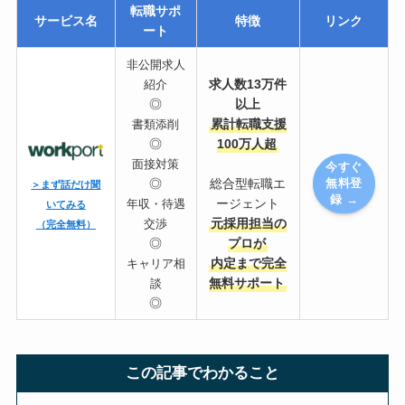
転職サポ
サービス名
特徴
リンク
ート
非公開求人
求人数13万件
紹介
◎
以上
累計転職支援
書類添削
◎
100万人超
面接対策
今すぐ
◎
総合型転職エ
無料登
＞まず話だけ聞
録 →
ージェント
年収・待遇
いてみる
元採用担当の
交渉
（完全無料）
◎
プロが
内定まで完全
キャリア相
無料サポート
談
◎
この記事でわかること