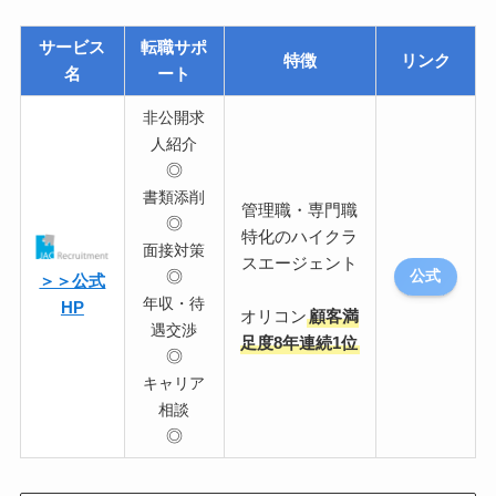
サービス
転職サポ
特徴
リンク
名
ート
非公開求
人紹介
◎
書類添削
管理職・専門職
◎
特化のハイクラ
面接対策
スエージェント
◎
公式
＞＞公式
年収・待
HP
オリコン
顧客満
遇交渉
足度8年連続1位
◎
キャリア
相談
◎