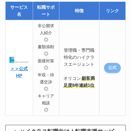
サービス
転職サポ
特徴
リンク
名
ート
非公開求
人紹介
◎
書類添削
管理職・専門職
◎
特化のハイクラ
面接対策
スエージェント
◎
公式
＞＞公式
年収・待
HP
オリコン
顧客満
遇交渉
足度8年連続1位
◎
キャリア
相談
◎