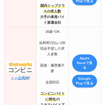
Playで見る
国内トップクラ
スの求人数
大手の単発バイ
ト派遣会社
16歳~OK
給料即日払いOK
現金手渡しの求
人多数
Apple
Storeで見
面接・履歴書不
る
要
＞＞公式HP
Google
全国対応
Playで見る
コンビニバイト
に特化
の
スキマバイトア