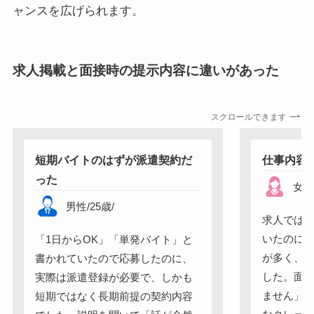
ャンスを広げられます。
求人掲載と面接時の提示内容に違いがあった
スクロールできます
短期バイトのはずが派遣契約だ
仕事内容
った
女
男性
/
25
歳
/
求人では
いたのに
「1日からOK」「単発バイト」と
が多く、
書かれていたので応募したのに、
した。面
実際は派遣登録が必要で、しかも
ません」
短期ではなく長期前提の契約内容