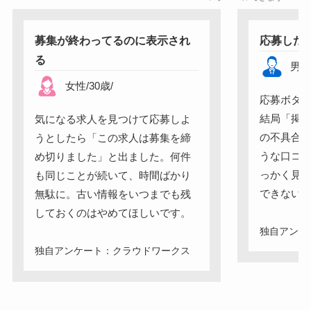
募集が終わってるのに表示され
応募した
る
男
女性
/
30
歳
/
応募ボタ
結局「掲
気になる求人を見つけて応募しよ
の不具合
うとしたら「この求人は募集を締
うな口コ
め切りました」と出ました。何件
っかく見
も同じことが続いて、時間ばかり
できない
無駄に。古い情報をいつまでも残
しておくのはやめてほしいです。
独自アンケ
独自アンケート：クラウドワークス