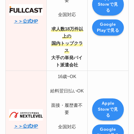
要
Storeで見
る
全国対応
＞＞公式HP
Google
求人数18万件以
Playで見る
上の
国内トップクラ
ス
大手の単発バイ
ト派遣会社
16歳~OK
給料翌日払いOK
Apple
面接・履歴書不
Storeで見
要
る
＞＞公式HP
全国対応
Google