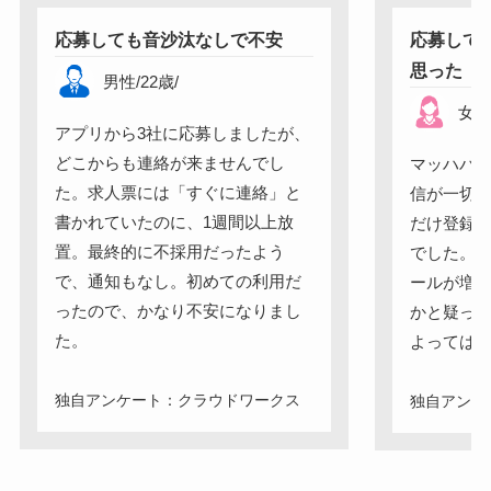
応募しても音沙汰なしで不安
応募して
思った
男性
/
22
歳
/
女
アプリから3社に応募しましたが、
どこからも連絡が来ませんでし
マッハバ
た。求人票には「すぐに連絡」と
信が一切
書かれていたのに、1週間以上放
だけ登録
置。最終的に不採用だったよう
でした。
で、通知もなし。初めての利用だ
ールが増
ったので、かなり不安になりまし
かと疑っ
た。
よっては
独自アンケート：クラウドワークス
独自アンケ