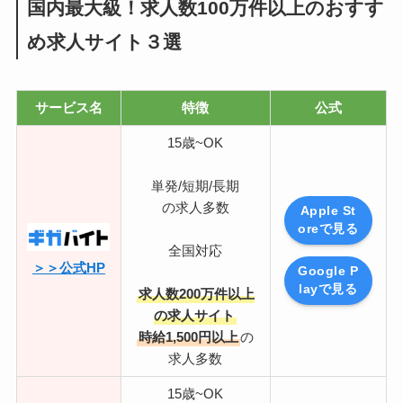
国内最大級！求人数100万件以上のおすす
め求人サイト３選
サービス名
特徴
公式
15歳~OK
単発/短期/長期
の求人多数
Apple St
oreで見る
全国対応
＞＞公式HP
Google P
layで見る
求人数200万件以上
の求人サイト
時給1,500円以上
の
求人多数
15歳~OK