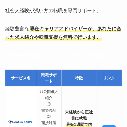
社会人経験が浅い方の転職を専門サポート。
経験豊富な
専任キャリアアドバイザーが、あなたに合
った求人紹介や転職支援を無料で行います。
正社員経験ああああが浅い20代！おすすめの転職エェント
転職サポ
サービス名
特徴
リンク
ート
非公開求人
紹介
◎
書類添削
未経験から正社
◎
員に就職
面接対策
最短1週間で内