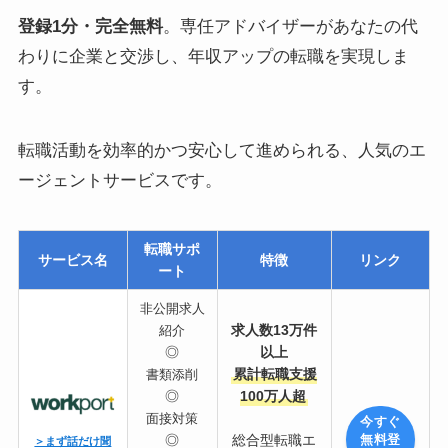
登録1分・完全無料
。専任アドバイザーがあなたの代
わりに企業と交渉し、年収アップの転職を実現しま
す。
転職活動を効率的かつ安心して進められる、人気のエ
ージェントサービスです。
転職サポ
サービス名
特徴
リンク
ート
非公開求人
求人数13万件
紹介
◎
以上
累計転職支援
書類添削
◎
100万人超
面接対策
今すぐ
◎
総合型転職エ
無料登
＞まず話だけ聞