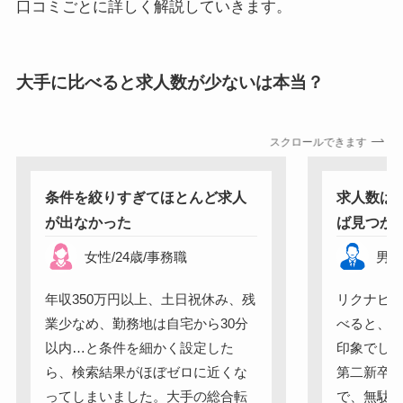
口コミごとに詳しく解説していきます。
大手に比べると求人数が少ないは本当？
スクロールできます
条件を絞りすぎてほとんど求人
求人数は
が出なかった
ば見つか
女性
/
24
歳
/
事務職
男
年収350万円以上、土日祝休み、残
リクナビN
業少なめ、勤務地は自宅から30分
べると、
以内…と条件を細かく設定した
印象でした
ら、検索結果がほぼゼロに近くな
第二新卒
ってしまいました。大手の総合転
で、無駄