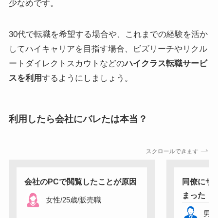
少なめです。
30代で転職を希望する場合や、これまでの経験を活か
してハイキャリアを目指す場合、ビズリーチやリクル
ートダイレクトスカウトなどの
ハイクラス転職サービ
スを利用
するようにしましょう。
利用したら会社にバレたは本当？
スクロールできます
会社のPCで閲覧したことが原因
同僚にサ
まった
女性
/
25
歳
/
販売職
男