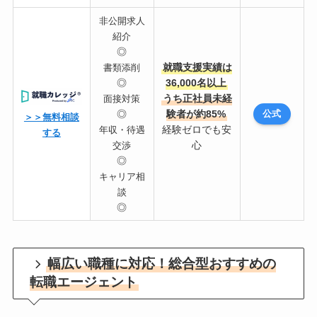
非公開求人
紹介
◎
就職支援実績は
書類添削
◎
36,000名以上
うち正社員未経
面接対策
◎
験者が約85%
公式
＞＞無料相談
経験ゼロでも安
年収・待遇
する
心
交渉
◎
キャリア相
談
◎
幅広い職種に対応！総合型おすすめの
転職エージェント