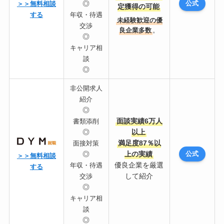
◎
公式
＞＞無料相談
定獲得の可能
する
年収・待遇
未経験歓迎の優
交渉
良企業多数
。
◎
キャリア相
談
◎
非公開求人
紹介
◎
面談実績6万人
書類添削
◎
以上
満足度87％以
面接対策
◎
上の実績
公式
＞＞無料相談
優良企業を厳選
年収・待遇
する
して紹介
交渉
◎
キャリア相
談
◎