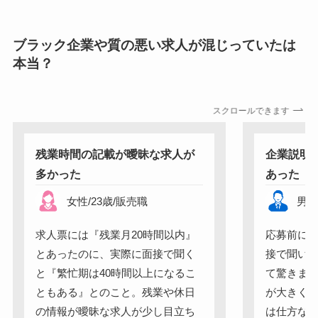
ブラック企業や質の悪い求人が混じっていたは
本当？
スクロールできます
残業時間の記載が曖昧な求人が
企業説明
多かった
あった
女性
/
23
歳
/
販売職
男
求人票には『残業月20時間以内』
応募前に
とあったのに、実際に面接で聞く
接で聞い
と『繁忙期は40時間以上になるこ
て驚きま
ともある』とのこと。残業や休日
が大きく
の情報が曖昧な求人が少し目立ち
は仕方な