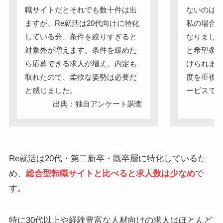
職サイトだとそれでも数十件は出
ないのは
ますが、Re就活は20代向けに特化
私の場合
している分、条件を絞りすぎると
なりまし
対象外が増えます。条件を緩めた
と希望条
ら応募できる求人が増え、内定も
けられま
取れたので、柔軟な姿勢は必要だ
度を重視
と感じました。
ービスで
出典：独自アンケート調査
出
Re就活は20代・第二新卒・既卒層に特化しているた
め、
総合型転職サイトと比べると求人数は少なめ
で
す。
特に30代以上や経験豊富な人材向けの求人はほとんど