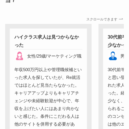
当？
スクロールできます
ハイクラス求人は見つからなか
30代前
った
少なかっ
女性
/
29
歳
/
マーケティング職
男
年収500万円以上や管理職候補とい
30代前半
った求人を探していたが、Re就活
と思い登
ではほとんど見当たらなかった。
れた求人は
キャリアアップよりもキャリアチ
った。経
ェンジや未経験歓迎が中心で、年
少なく、
収を上げたい人にはあまり向かな
られること
いと感じた。条件にこだわる人は
のコンセプ
他のサイトを併用する必要があ
は他のエ