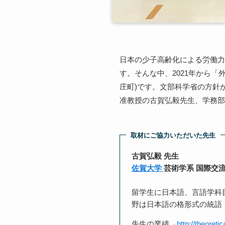
日本の少子高齢化による労働力
す。そんな中、2021年から
庄町)です。文部科学省の方針
准教授の古賀弘毅先生、学務部
取材にご協力いただいた先生
古賀弘毅 先生
佐賀大学
芸術学系 国際交
留学生に日本語、言語学科
野は日本語の格形式の統語
先生の業績→
http://theoretic