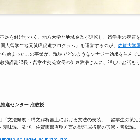
不足を解消すべく、地方大学と地域企業が連携し、留学生の定着
「外国人留学生地元就職促進プログラム」を運営するのが、
佐賀大学
から始まったこの事業が、現場でどのようなシナジー効果を生んで
教務課副課長・留学生交流室長の伊東雅浩さんに、詳しいお話を
流推進センター 准教授
目「文法発展：構文解析器上における文法の実装」、留学生の就活
・意味論、及び、佐賀西部有明方言の動詞屈折形の形態・音韻論。
a
llinglab.isc.saga-u.ac.jp/html.html