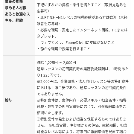
募集の動機
下記いずれかの資格・条件を満たすこと（取得見込みも
求める人材像
応募可）：
あると歓迎なス
・JLPT N3～N1レベルの指導経験がある方は歓迎（未経
キル、経験
験者も応募可）
・必要な環境：安定したインターネット回線、PCまたは
タブレット、
ウェブカメラ、Zoomの使用に支障がないこと
・静かな環境で授業を行えること
時給 1,225円 ～ 2,000円
通常レッスンの初回契約時の業務委託報酬は、1時間あた
り1,225円です。
※2,000円は、企業研修・法人向けレッスン等の特別案件
における上限目安であり、通常レッスンの初回契約条件
ではありません。
給与
※特別案件は、案件内容・必要スキル・担当条件・指導
経験・弊社での担当実績等に応じて、別途報酬単価をご
相談いたします。
※特別案件の発生および担当を保証するものではありま
せん。 ※担当実績、生徒様からの評価、継続期間、担当
可能なレベル等により、将来的に報酬単価を見直す場合