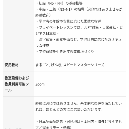
・初級（N5・N4）の基礎指導
・中級・上級（N3–N1）の指導（必須ではありませんが
経験歓迎）
・学習者の年齢や背景に応じた柔軟な指導
・プライベートレッスンでは、JLPT対策・日常会話・ビ
ジネス日本語・
漢字練集・面接準備など、学習目的に応じたカリキュ
ラム作成
・学習意欲を引き出す授業環境づくり
使用教材
まるごと, げんき, スピードマスターシリーズ
教室設備および
教員利用可能ツ
Zoom
ール
経験は必須ではありません。基本的な条件を満たしてい
れば、ほとんどの方にご応募いただけます。
・日本語母語話者（居住地は日本国内・海外どちらでも
可／完全リモート勤務）