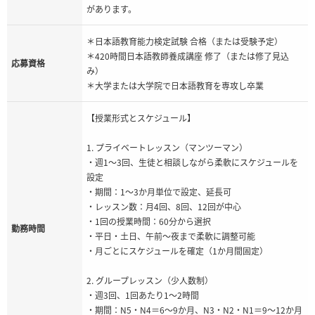
があります。
＊日本語教育能力検定試験 合格（または受験予定）
＊420時間日本語教師養成講座 修了（または修了見込
応募資格
み）
＊大学または大学院で日本語教育を専攻し卒業
【授業形式とスケジュール】
1. プライベートレッスン（マンツーマン）
・週1～3回、生徒と相談しながら柔軟にスケジュールを
設定
・期間：1～3か月単位で設定、延長可
・レッスン数：月4回、8回、12回が中心
・1回の授業時間：60分から選択
勤務時間
・平日・土日、午前～夜まで柔軟に調整可能
・月ごとにスケジュールを確定（1か月間固定）
2. グループレッスン（少人数制）
・週3回、1回あたり1～2時間
・期間：N5・N4＝6～9か月、N3・N2・N1＝9～12か月