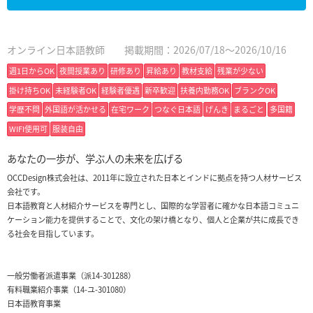
オンライン日本語教師
掲載期間：2026/07/18～2026/10/16
週1日からOK
夜間授業あり
研修あり
昇給あり
教材支給
残業が少ない
掛け持ちOK
未経験者OK
経験者優遇
新卒歓迎
扶養内勤務OK
ブランクOK
学歴不問
外国語が活かせる
在宅ワーク
つなぐ日本語
げんき
まるごと
多国籍
WIFI使用可
服装自由
あなたの一歩が、学ぶ人の未来を広げる
OCCDesign株式会社は、2011年に設立された日本とインドに拠点を持つ人材サービス
会社です。
日本語教育と人材紹介サービスを専門とし、国際的な学習者に確かな日本語コミュニ
ケーション能力を提供することで、文化の架け橋となり、個人と企業が共に成長でき
る社会を目指しています。
一般労働者派遣事業（派14-301288）
有料職業紹介事業（14-ユ-301080）
日本語教育事業