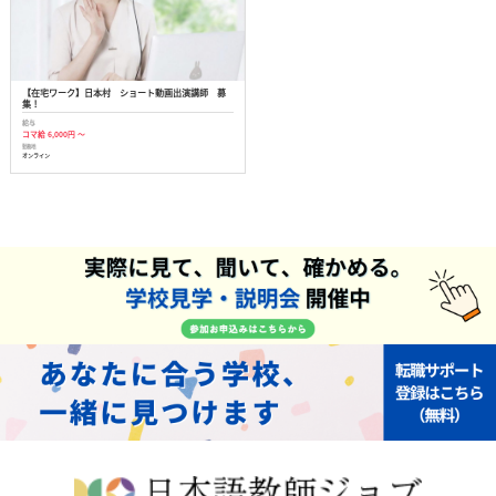
【在宅ワーク】日本村 ショート動画出演講師 募
集！
給与
コマ給 6,000円 ～
勤務地
オンライン