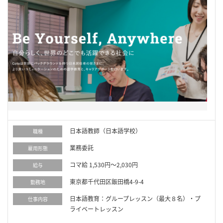
日本語教師（日本語学校）
職種
業務委託
雇用形態
コマ給 1,530円～2,030円
給与
東京都千代田区飯田橋4-9-4
勤務地
日本語教育：グループレッスン（最大８名）・プ
仕事内容
ライベートレッスン