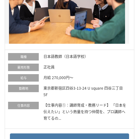
日本語教師（日本語学校）
職種
正社員
雇用形態
月給 270,000円～
給与
東京都新宿区四谷3-13-24 U square 四谷三丁目
勤務地
5F
【仕事内容①：講師育成・教務リード】 「日本を
仕事内容
伝えたい」という熱量を持つ仲間を、プロ講師へ
育てるの...