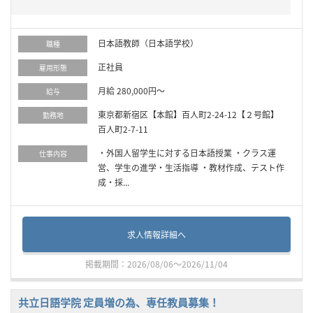
日本語教師（日本語学校）
職種
正社員
雇用形態
月給 280,000円～
給与
東京都新宿区【本館】百人町2-24-12【２号館】
勤務地
百人町2-7-11
・外国人留学生に対する日本語授業 ・クラス運
仕事内容
営、学生の進学・生活指導 ・教材作成、テスト作
成・採...
求人情報詳細へ
掲載期間：2026/08/06～2026/11/04
共立日語学院 定員増の為、専任教員募集！