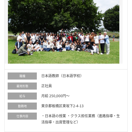
日本語教師（日本語学校）
職種
正社員
雇用形態
月給 250,000円～
給与
東京都板橋区東坂下2-4-13
勤務地
・日本語の授業 ・クラス担任業務（進路指導・生
仕事内容
活指導・出席管理など）