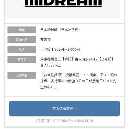
日本語教師（日本語学校）
職種
非常勤
雇用形態
コマ給 1,900円～3,000円
給与
東京都新宿区【本館】百人町2-24-12【２号館】
勤務地
百人町2-7-11
【非常勤講師】 授業業務・・・授業、テスト類の
仕事内容
採点、各行事への参加（その日が授業日だった先
生のみ）...
求人情報詳細へ
掲載期間：2026/08/06～2026/11/04