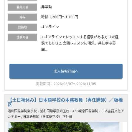
非常勤
雇用形態
時給 1,200円～1,700円
給与
オンライン
勤務地
1.オンラインでレッスンする経験がある方（未経
仕事内容
験でもOK) 2. 会話レッスンに活気、共に学ぶ雰
囲...
求人情報詳細へ
掲載期間：2026/08/07～2026/11/05
【土日祝休み】日本語学校の本務教員（専任講師）／板橋
区
浦和国際学院東京校・浦和国際学院埼玉校・AKB東京国際学院・日本言語文化ア
カデミー / 日本語教師（日本語学校） 正社員