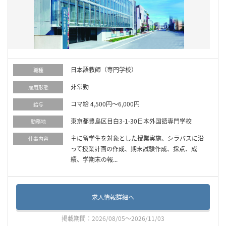
日本語教師（専門学校）
職種
非常勤
雇用形態
コマ給 4,500円～6,000円
給与
東京都豊島区目白3-1-30日本外国語専門学校
勤務地
主に留学生を対象とした授業実施、シラバスに沿
仕事内容
って授業計画の作成、期末試験作成、採点、成
績、学期末の報...
求人情報詳細へ
掲載期間：2026/08/05～2026/11/03