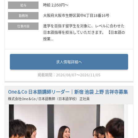
時給 2,050円～
給与
大阪府大阪市生野区巽中4丁目18番16号
勤務地
進学を目指す留学生を対象に、レベルに合わせた
仕事内容
日本語指導を担当していただきます。 【日本語の
授業...
求人情報詳細へ
掲載期間：2026/08/07～2026/11/05
One＆Co 日本語講師リーダー｜新宿 池袋 上野 吉祥寺募集
株式会社One＆Co / 日本語教師（日本語学校） 正社員