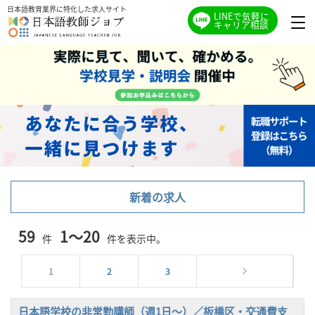
日本語教育業界に特化した求人サイト
LINEで気軽に
キャリア相談
新着の求人
59
1～20
件
件を表示中。
1
2
3
日本語学校の非常勤講師（週1日〜）／板橋区・交通費支