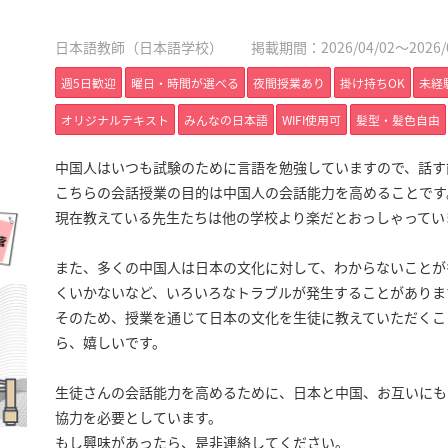
日本語教師（日本語学校）
掲載期間：2026/04/02～2026/0
週5日歓迎
曜日・時間が選べる
夜間授業あり
掛け持ちOK
未経
オリジナルテキスト
みんなの日本語
WIFI使用可
髪型・髪色自由
中国人はいつも試験のために言語を勉強していますので、話す
こちらの会話授業の目的は中国人の会話能力を高めることです
現在教えている先生たちは他の学校より楽だとおっしゃってい
また、多くの中国人は日本の文化に対して、わからないことが
くいかないなど、いろいろなトラブルが発生することがありま
そのため、授業を通じて日本の文化を生徒に教えていただくこ
ら、嬉しいです。
生徒さんの会話能力を高めるために、日本と中国、お互いにも
協力を必要としています。
もし興味があったら、是非連絡してください。