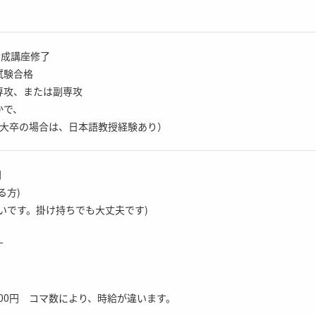
養成講座修了
試験合格
専攻、または副専攻
かで、
短大卒の場合は、日本語教授経験あり）
円
る方)
いです。掛け持ちでも大丈夫です)
す
1400円 コマ数により、時給が違います。