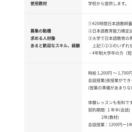
使用教材
学校から提供します。
①420時間日本語教師
募集の動機
②日本語教育能力検定
求める人材像
③大学で日本語教育の
あると歓迎なスキル、経験
上記①②③のいずれ
・4年制大学卒の方（
時給 1,200円 ～ 1,700
会話授業(夜授業ができ
(授業の準備があまりな
体験レッスンも有料で
契約期間: １年半(会話)
2年(教材)
会話授業：1200円ー