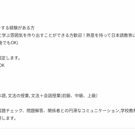
ンする経験がある方
共に学ぶ雰囲気を作り出すことができる方歓迎！熱意を持って日本語教育
級でもOK）
固定します。
OK
語, 文法の授業, 文法＋会話授業(初級、中級、上級）
宿題チェック、問題解答、関係者との円滑なコミュニケーション,学校教
供します。