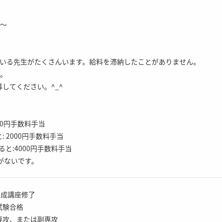
間〜
ている先生がたくさんいます。給料を滞納したことがありません。
す。
してください。^_^
00円手数料手当
 2000円手数料手当
ると:4000円手数料手当
がないです。
養成講座修了
試験合格
専攻、または副専攻