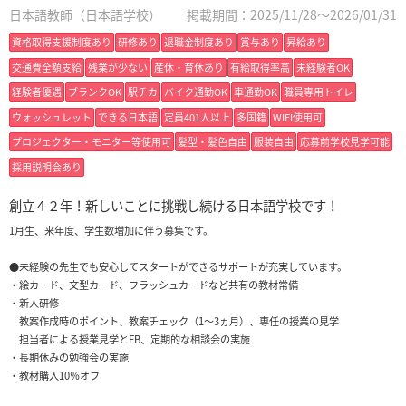
日本語教師（日本語学校）
掲載期間：2025/11/28～2026/01/31
資格取得支援制度あり
研修あり
退職金制度あり
賞与あり
昇給あり
交通費全額支給
残業が少ない
産休・育休あり
有給取得率高
未経験者OK
経験者優遇
ブランクOK
駅チカ
バイク通勤OK
車通勤OK
職員専用トイレ
ウォッシュレット
できる日本語
定員401人以上
多国籍
WIFI使用可
プロジェクター・モニター等使用可
髪型・髪色自由
服装自由
応募前学校見学可能
採用説明会あり
創立４２年！新しいことに挑戦し続ける日本語学校です！
1月生、来年度、学生数増加に伴う募集です。
●未経験の先生でも安心してスタートができるサポートが充実しています。
・絵カード、文型カード、フラッシュカードなど共有の教材常備
・新人研修
教案作成時のポイント、教案チェック（1～3ヵ月）、専任の授業の見学
担当者による授業見学とFB、定期的な相談会の実施
・長期休みの勉強会の実施
・教材購入10％オフ