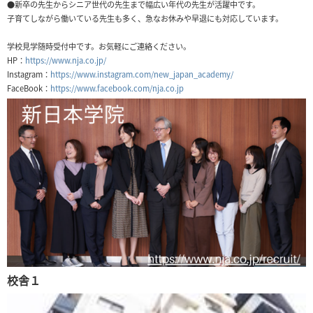
●新卒の先生からシニア世代の先生まで幅広い年代の先生が活躍中です。
子育てしながら働いている先生も多く、急なお休みや早退にも対応しています。
学校見学随時受付中です。お気軽にご連絡ください。
HP：
https://www.nja.co.jp/
Instagram：
https://www.instagram.com/new_japan_academy/
FaceBook：
https://www.facebook.com/nja.co.jp
校舎１