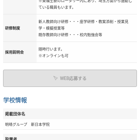
※東福生駅のロータリー内にあり、埼玉方面から通勤し
ている職員もいます。
新人教師向け研修・・・座学研修・教案添削・授業見
研修制度
学・模擬授業等
既存教師向け研修・・・校内勉強会等
随時行います。
採用説明会
※オンラインも可
WEB応募する
学校情報
掲載団体名
明晴グループ 新日本学院
設置者