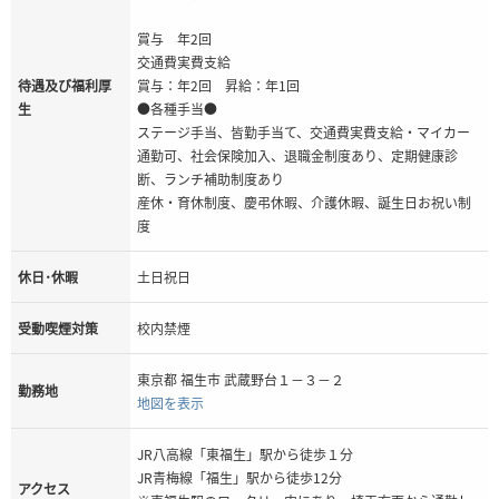
賞与 年2回
交通費実費支給
待遇及び福利厚
賞与：年2回 昇給：年1回
生
●各種手当●
ステージ手当、皆勤手当て、交通費実費支給・マイカー
通勤可、社会保険加入、退職金制度あり、定期健康診
断、ランチ補助制度あり
産休・育休制度、慶弔休暇、介護休暇、誕生日お祝い制
度
休日･休暇
土日祝日
受動喫煙対策
校内禁煙
東京都 福生市 武蔵野台１－３－２
勤務地
地図を表示
JR八高線「東福生」駅から徒歩１分
JR青梅線「福生」駅から徒歩12分
アクセス