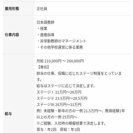
雇用形態
正社員
日本語教師
・授業
仕事内容
・進路指導
・非常勤教師のマネージメント
・その他学校運営に係る業務
月給 210,000円 ～ 260,000円
【専任】
担当の仕事、役職に応じたステージ制度をとっていま
す。
給与はステージに応じて決定します。
ステージⅠ 21万円～26万円
ステージⅡ 23.5万円～28.5万円
ステージⅢ 26万円～31万円
例）未経験・新卒の方の一例 21.5万円～、教員経験1年
給与
以上の方の一例 25万円～
※ご経験、入社時の模擬授業で決定します。
賞与：年2回 昇給：年1回