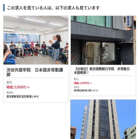
この求人を見ている人は、以下の求人も見ています
【台東区】東京国際朝日学院 非常勤日
渋谷外語学院 日本語非常勤講
本語教師！
師
給与
給与
時給 2,900円 ～
時給 3,000円 ～
勤務地
東京都台東区東上野3-12-11
勤務地
東京都新宿区高田馬場1-34-6