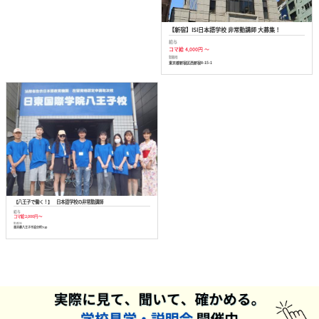
【新宿】ISI日本語学校 非常勤講師 大募集！
給与
コマ給 4,000円 ～
勤務地
東京都新宿区西新宿8-15-1
【八王子で働く！】 日本語学校の非常勤講師
給与
コマ給 2,000円 ～
勤務地
東京都八王子市追分町7-10