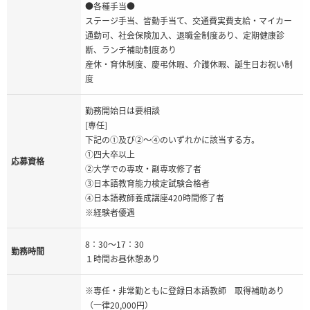
●各種手当●
ステージ手当、皆勤手当て、交通費実費支給・マイカー
通勤可、社会保険加入、退職金制度あり、定期健康診
断、ランチ補助制度あり
産休・育休制度、慶弔休暇、介護休暇、誕生日お祝い制
度
勤務開始日は要相談
[専任]
下記の①及び②～④のいずれかに該当する方。
①四大卒以上
応募資格
②大学での専攻・副専攻修了者
③日本語教育能力検定試験合格者
④日本語教師養成講座420時間修了者
※経験者優遇
8：30～17：30
勤務時間
１時間お昼休憩あり
※専任・非常勤ともに登録日本語教師 取得補助あり
（一律20,000円）