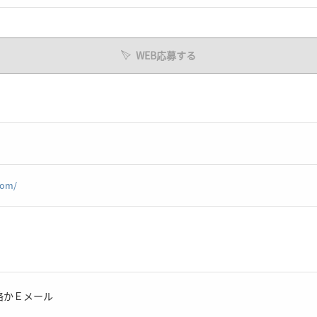
WEB応募する
com/
絡かＥメール