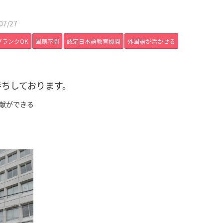
7/27
ブランクOK
国籍不問
認定日本語教育機関
外国語が活かせる
待ちしております。
献ができる