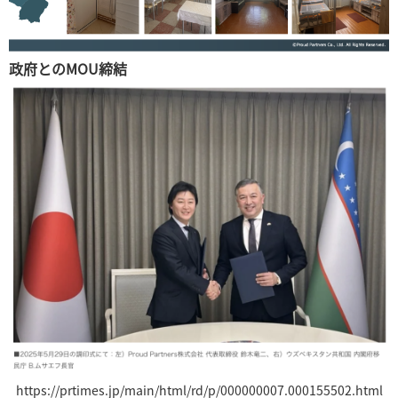
政府とのMOU締結
https://prtimes.jp/main/html/rd/p/000000007.000155502.html