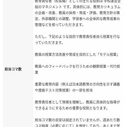
教育責任者（校長職）としての主たる役割は 学校運営全
般のマネジメント です。具体的には、教育カリキュラム
の企画・改善、教員の採用・育成・評価、教育方針の策
定、外部機関との調整、学習者への全体的な教育成果の
管理などを担っていただきます。
ただし、下記のような目的で教育責任者自ら授業を行な
っていただきます。
教員の授業方法改善や育成を目的とした「モデル授業」
教員へのフィードバックを行うための観察授業・代行授
担当コマ数
業
重要な教育内容（例えば日本語教育の方向性を示す講義
や進級テスト対策授業）の一部を担当
教育責任者として現場を理解し、教員に具体的な指導が
できるようにするための重要な役割となります。
担当コマ数の目安は固定されていませんが、週あたり数
コマ程度（必要に応じて）を想定しており、あくまで学