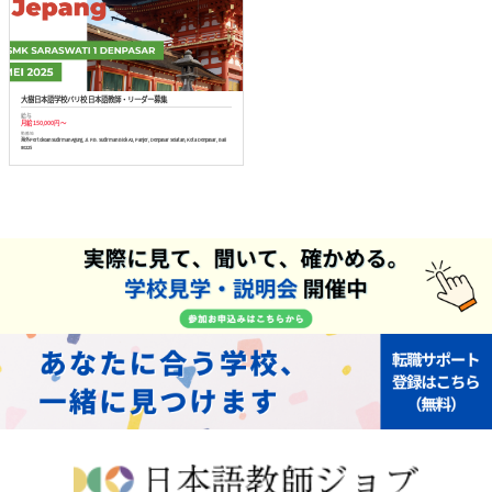
大樹日本語学校バリ校 日本語教師・リーダー募集
給与
月給 150,000円 ～
勤務地
海外Pertokoan Sudirman Agung, Jl. P.B. Sudirman Blok A2, Panjer, Denpasar Selatan, Kota Denpasar, Bali
80225