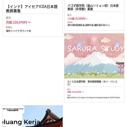
パゴダ語学院（釜山ソミョン校）日本語
【インド】アイセアICEA日本語
教師（非常勤）募集
教師募集
給与
給与
コマ給 25,506円 ～
月給 218,976円 ～
勤務地
海外大韓民国(韓国) 釜山廣域市 釜山鎭區 釜田2洞232-2
勤務地
海外インドナガランド州
さくら日本語学院 専任教師募集（タイ・バンコ
ク）
給与
月給 166,600円 ～
勤務地
海外2/4 District, Soi Ladprao 113, Klongchan, Bangkapi, Bangkok 10240 Thailand