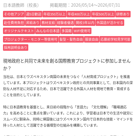
日本語教師（校長）
掲載期間：2026/05/14～2026/07/31
その他アジア
週5日歓迎
年収350万以上
年収400万以上
年収500万以上
研修あり
赴任費用負担
昇給あり
教材支給
経験者優遇
開校3年以内
外国語が活かせる
オリジナルテキスト
みんなの日本語
多国籍
WIFI使用可
プロジェクター・モニター等使用可
髪型・髪色自由
服装自由
応募前学校見学可能
採用説明会あり
現地政府と共同で未来を創る国際教育プロジェクトに参加しません
か？
当社は、日本とウズベキスタン両国の未来をつなぐ「人材育成プロジェクト」を推進
しています。本プロジェクトはウズベキスタン政府との共同事業として、日本国内の深
刻な人材不足に対応するため、日本で活躍できる外国人人材を現地で教育・育成する
ことを目的としています。
特に日本語教育を基盤とし、来日前の段階から「言語力」「文化理解」「職場適応
力」を高めることに重点を置いています。これにより、学習者は日本での生活や就労に
スムーズに馴染み、同時に帰国後にはウズベキスタン国内で日本的な技能・マインドを
持った人材として活躍できる循環型の仕組みを構築しています。