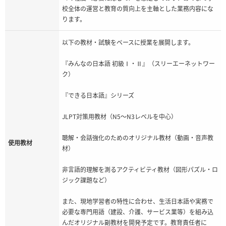
校全体の運営と教育の質向上を主軸とした業務内容にな
ります。
以下の教材・試験をベースに授業を展開します。
『みんなの日本語 初級Ⅰ・Ⅱ』（スリーエーネットワー
ク）
『できる日本語』シリーズ
JLPT対策用教材（N5〜N3レベルを中心）
聴解・会話強化のためのオリジナル教材（動画・音声教
使用教材
材）
非言語的理解を測るアクティビティ教材（図形パズル・ロ
ジック課題など）
また、現地学習者の特性に合わせ、生活日本語や実務で
必要な専門用語（建設、介護、サービス業等）を組み込
んだオリジナル副教材を開発予定です。教育責任者に