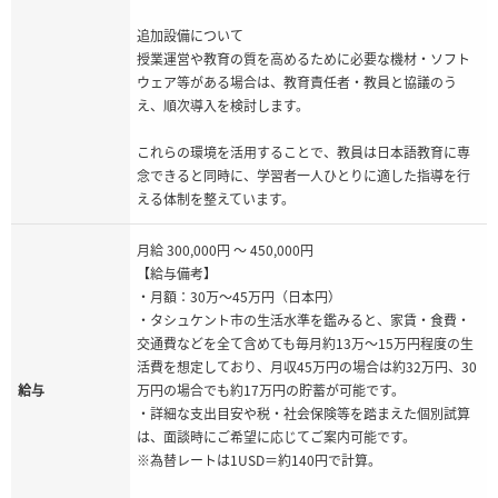
追加設備について
授業運営や教育の質を高めるために必要な機材・ソフト
ウェア等がある場合は、教育責任者・教員と協議のう
え、順次導入を検討します。
これらの環境を活用することで、教員は日本語教育に専
念できると同時に、学習者一人ひとりに適した指導を行
える体制を整えています。
月給 300,000円 ～ 450,000円
【給与備考】
・月額：30万〜45万円（日本円）
・タシュケント市の生活水準を鑑みると、家賃・食費・
交通費などを全て含めても毎月約13万～15万円程度の生
活費を想定しており、月収45万円の場合は約32万円、30
給与
万円の場合でも約17万円の貯蓄が可能です。
・詳細な支出目安や税・社会保険等を踏まえた個別試算
は、面談時にご希望に応じてご案内可能です。
※為替レートは1USD＝約140円で計算。