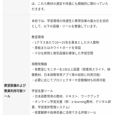
は、これら教材の選定や改善にも積極的に関わっていた
だきます。
本校では、学習環境の快適性と教育効果の最大化を目的
として、以下の設備・ツールを整備しています。
教室環境
・1クラスあたり20～25名を基本とした少人数制
・黒板またはホワイトボードを常設
・十分な照明と換気設備を確保した学習空間
視聴覚機器
・各教室にモニターを1台以上設置（授業用スライド、映
像教材、日本語教育用アプリ等の投影に利用可能）
・必要に応じてプロジェクターや音響機材も利用可能
教室設備および
教員利用可能ツ
学習支援ツール
ール
・日本語教育用の教材、テキスト、ワークブック
・オンライン学習支援（例：e-learning教材、デジタル辞
書、学習進捗管理システム）
・授業観察や指導改善に活用できる評価ツール