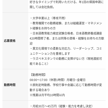
好きなタイミングで利用いただける、年1回の帰国申請に
関しては会社負担。
・大学卒業以上（専攻不問）
・教育機関での勤務経験、または組織運営・マネジメン
ト経験をお持ちの方
・日本語教育能力検定試験合格者、日本語教師養成講座
420時間修了者、または同等の資格・経験をお持ちの方歓
応募資格
迎
・異文化環境での柔軟な対応力、リーダーシップ、コミ
ュニケーション力を重視します
・ウズベキスタンでの勤務に支障がない方（現地渡航可
能であること）
【勤務時間】
08:00～17:00（休憩1時間）月曜日~金曜日
勤務時間
※原則定時勤務、学校行事や会議に応じて勤務時間が変
動する場合あり
※残業は月平均10時間以内
・月給30万〜45万円（経験・能力を考慮し決定）