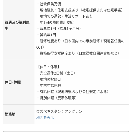
・社会保険完備
・現地渡航・住宅支援あり（社宅提供または住宅手当）
・現地での通訳・生活サポートあり
待遇及び福利厚
・年1回の帰国費用支給
生
・賞与年1回（給与1ヶ月分）
・昇給年1回
・研修制度あり（日本国内での事前研修＋現地着任後の
OJT）
・資格取得支援制度あり（日本語教育関連資格など）
【休日・休暇】
・完全週休2日制（土日）
・現地の祝祭日
休日･休暇
・年末年始休暇
・有給休暇（現地法規および会社規定による）
・特別休暇（慶弔休暇等）
ウズベキスタン：アングレン
勤務地
地図を表示