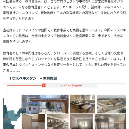
今回募集する「教育責任者」は、このプロジェクトの中核を担う非常に重要なポジシ
ョンです。単なる教育運営にとどまらず、カリキュラム設計、講師陣のマネジメント、
学習進捗のモニタリング、現地政府や日本の教育機関との調整など、多岐にわたる役割
を担っていただきます。
当社はすでにフィリピンや他国での教育事業でも実績を重ねています。今回のウズベキ
スタンでの挑戦は、今後の中央アジア地域全体への教育展開の第一歩であり、大きな
意義を持つものです。
教育者としての専門性はもちろん、グローバルに挑戦する意欲、そして現地の文化や
価値観を尊重しながらプロジェクトを推進できる柔軟性を持った方を求めています。未
来の日本とウズベキスタンをつなぐ教育リーダーとして、ともに新しい歴史を創ってい
きましょう。