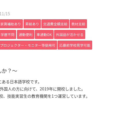
1/15
家賃補助あり
昇給あり
交通費全額支給
教材支給
学歴不問
通勤便利
車通勤OK
外国語が活かせる
プロジェクター・モニター等使用可
応募前学校見学可能
せんか？～
にある日本語学校です。
国人の方に向けて、2019年に開校しました。
1校、技能実習生の教育機関を1つ運営しています。