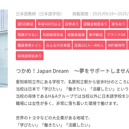
日本語教師（日本語学校）
掲載期間：2025/09/16～2025/1
週5日歓迎
年収400万以上
研修あり
退職金制度あり
賞与あり
残業が少ない
有給取得率高
経験者優遇
新卒歓迎
ブランクOK
職員専用トイレ
みんなの日本語
定員101人〜400人
WIFI使用可
採用説明会あり
つかめ！Japan Dream ～夢をサポートしま
愛知県知立市にある学校で、名鉄知立駅から徒歩8分のところ
当校は日本で「学びたい」「働きたい」「活躍したい」という外
当校の母体であるH＆Aグループでは当校以外に日本語学校を
職場には女性が多く、非常に落ち着いた環境で働けます。
世界のトヨタなどの大企業がある地域で、
「学びたい」「働きたい」「活躍したい」