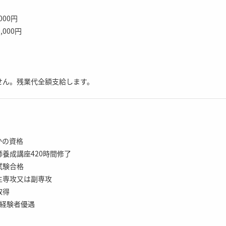
000円
,000円
せん。残業代全額支給します。
かの資格
養成講座420時間修了
試験合格
主専攻又は副専攻
取得
育経験者優遇