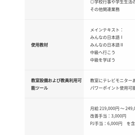
◎学校行事や学生生活
その他関連業務
メインテキスト：
みんなの日本語Ⅰ
使用教材
みんなの日本語Ⅱ
中級へ行こう
中級を学ぼう
教室設備および教員利用可
教室にテレビモニター
能ツール
パワーポイント使用可
月給 219,000円 ～ 249
改善手当：3,000円
PJ手当：6,000円 を