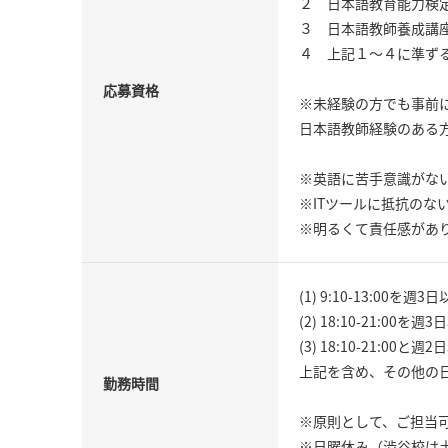
２ 日本語教育能力検
３ 日本語教師養成講
４ 上記１〜４に準ず
応募資格
※未経験の方でも事前に
日本語教師経験のある
※英語に苦手意識がな
※ITツールに抵抗のな
※明るくて責任感があ
(1) 9:10-13:00を週3
(2) 18:10-21:00を週
(3) 18:10-21:00と
上記を含め、その他の
勤務時間
※原則として、ご担当
※日曜休み（渋谷校は