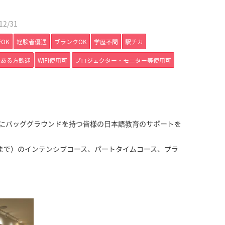
2/31
OK
経験者優遇
ブランクOK
学歴不問
駅チカ
味ある方歓迎
WIFI使用可
プロジェクター・モニター等使用可
！
生活する海外にバッググラウンドを持つ皆様の日本語教育のサポートを
まで）のインテンシブコース、パートタイムコース、プラ