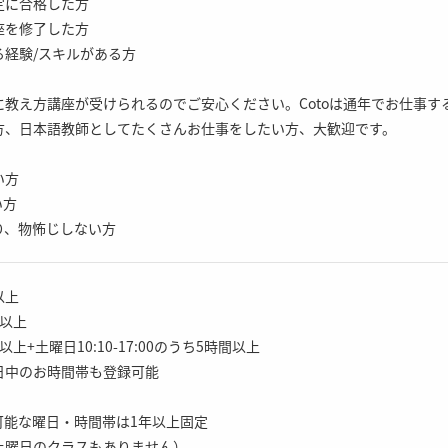
定に合格した方
座を修了した方
る経験/スキルがある方
教え方講座が受けられるのでご安心ください。Cotoは通年でお仕事す
方、日本語教師としてたくさんお仕事をしたい方、大歓迎です。
い方
い方
り、物怖じしない方
日以上
3日以上
週2日以上+土曜日10:10-17:00のうち5時間以上
日中のお時間帯も登録可能
可能な曜日・時間帯は1年以上固定
土曜日のクラスもありません）