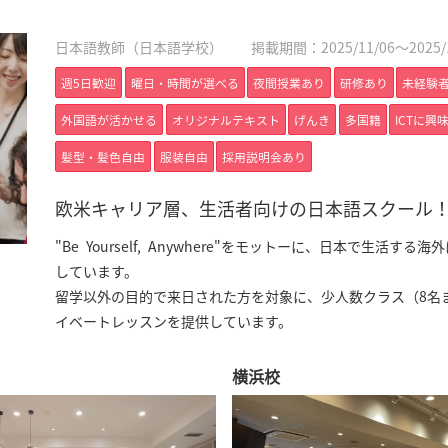
日本語教師（日本語学校）
掲載期間：2025/11/06～2025/1
週5日歓迎
曜日・時間が選べる
夜間授業あり
研修あり
未経験者
外国語が活かせる
オリジナルテキスト
げんき
多国籍
ICTに興
髪型・髪色自由
服装自由
採用説明会あり
欧米キャリア層、生活者向けの日本語スクール
"Be Yourself, Anywhere"をモットーに、日本で
しています。
留学以外の目的で来日された方を対象に、少人数クラス（8名
イベートレッスンを提供しています。
横浜校