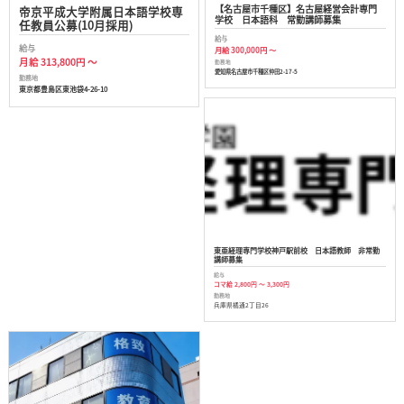
【名古屋市千種区】名古屋経営会計専門
帝京平成大学附属日本語学校専
学校 日本語科 常勤講師募集
任教員公募(10月採用)
給与
給与
月給 300,000円 ～
月給 313,800円 ～
勤務地
愛知県名古屋市千種区仲田2-17-5
勤務地
東京都豊島区東池袋4-26-10
東亜経理専門学校神戸駅前校 日本語教師 非常勤
講師募集
給与
コマ給 2,800円 ～ 3,300円
勤務地
兵庫県橘通2丁目26