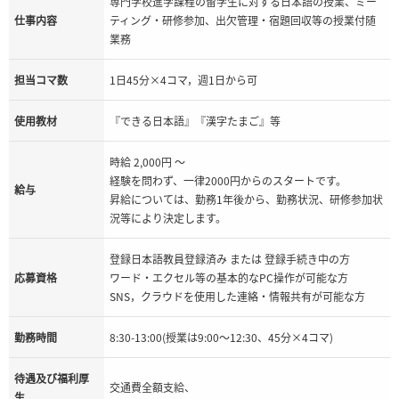
専門学校進学課程の留学生に対する日本語の授業、ミー
仕事内容
ティング・研修参加、出欠管理・宿題回収等の授業付随
業務
担当コマ数
1日45分×4コマ，週1日から可
使用教材
『できる日本語』『漢字たまご』等
時給 2,000円 ～
経験を問わず、一律2000円からのスタートです。
給与
昇給については、勤務1年後から、勤務状況、研修参加状
況等により決定します。
登録日本語教員登録済み または 登録手続き中の方
応募資格
ワード・エクセル等の基本的なPC操作が可能な方
SNS，クラウドを使用した連絡・情報共有が可能な方
勤務時間
8:30-13:00(授業は9:00～12:30、45分×4コマ)
待遇及び福利厚
交通費全額支給、
生