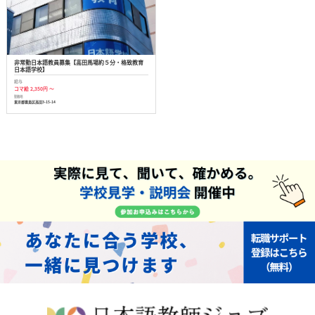
非常勤日本語教員募集【高田馬場約５分・格致教育
日本語学校】
給与
コマ給 2,350円 ～
勤務地
東京都豊島区高田3-15-14