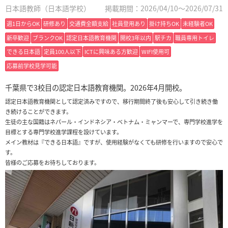
日本語教師（日本語学校）
掲載期間：2026/04/10～2026/07/31
週1日からOK
研修あり
交通費全額支給
社員登用あり
掛け持ちOK
未経験者OK
新卒歓迎
ブランクOK
認定日本語教育機関
開校3年以内
駅チカ
職員専用トイレ
できる日本語
定員100人以下
ICTに興味ある方歓迎
WIFI使用可
応募前学校見学可能
千葉県で3校目の認定日本語教育機関。2026年4月開校。
認定日本語教育機関として認定済みですので、移行期間終了後も安心して引き続き働
き続けることができます。
生徒の主な国籍はネパール・インドネシア・ベトナム・ミャンマーで、専門学校進学を
目標とする専門学校進学課程を設けています。
メイン教材は『できる日本語』ですが、使用経験がなくても研修を行いますので安心で
す。
皆様のご応募をお待ちしております。