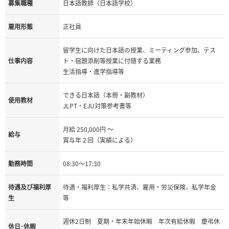
募集職種
日本語教師（日本語学校）
雇用形態
正社員
留学生に向けた日本語の授業、ミーティング参加、テス
仕事内容
ト・宿題添削等授業に付随する業務
生活指導・進学指導等
できる日本語（本冊・副教材）
使用教材
JLPT・EJU対策参考書等
月給 250,000円 ～
給与
賞与年２回（実績による）
勤務時間
08:30～17:30
待遇及び福利厚
待遇・福利厚生：私学共済、雇用・労災保険、私学年金
生
等
週休2日制 夏期・年末年始休暇 年次有給休暇 慶弔休
休日･休暇