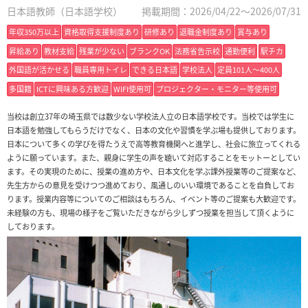
日本語教師（日本語学校）
掲載期間：2026/04/22～2026/07/31
年収350万以上
資格取得支援制度あり
研修あり
退職金制度あり
賞与あり
昇給あり
教材支給
残業が少ない
ブランクOK
法務省告示校
通勤便利
駅チカ
外国語が活かせる
職員専用トイレ
できる日本語
学校法人
定員101人〜400人
多国籍
ICTに興味ある方歓迎
WIFI使用可
プロジェクター・モニター等使用可
当校は創立37年の埼玉県では数少ない学校法人立の日本語学校です。当校では学生に
日本語を勉強してもらうだけでなく、日本の文化や習慣を学ぶ場も提供しております。
日本について多くの学びを得たうえで高等教育機関へと進学し、社会に旅立ってくれる
ように願っています。また、親身に学生の声を聴いて対応することをモットーとしてい
ます。その実現のために、授業の進め方や、日本文化を学ぶ課外授業等のご提案など、
先生方からの意見を受けつつ進めており、風通しのいい環境であることを自負してお
ります。授業内容等についてのご相談はもちろん、イベント等のご提案も大歓迎です。
未経験の方も、現場の様子をご覧いただきながら少しずつ授業を担当して頂くように
しております。