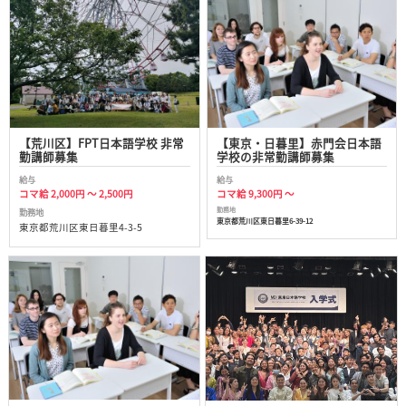
【荒川区】FPT日本語学校 非常
【東京・日暮里】赤門会日本語
勤講師募集
学校の非常勤講師募集
給与
給与
コマ給 2,000円 ～ 2,500円
コマ給 9,300円 ～
勤務地
勤務地
東京都荒川区東日暮里6-39-12
東京都荒川区東日暮里4-3-5