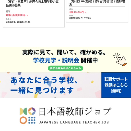
【東京・日暮里】赤門会日本語学校の専
【荒川区】MDI東京日本語学校で専任の日本語講師募
集
任講師募集
給与
給与
月給 260,000円 ～
年俸 3,600,000円 ～
勤務地
東京都荒川区荒川4-2-4M.D.I.ビル
勤務地
東京都荒川区東日暮里6-39-12