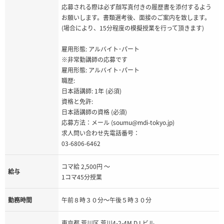
応募される際は必ず顔写真付きの履歴書を添付するよう
お願いします。書類選考後、面接のご案内を致します。
(場合により、15分程度の模擬授業を行って頂きます)
雇用形態: アルバイト･パート
※非常勤講師の応募です
雇用形態: アルバイト･パート
職歴:
日本語講師: 1年 (必須)
資格と免許:
日本語講師の資格 (必須)
応募方法：メール (soumu@mdi-tokyo.jp)
求人問い合わせ先電話番号：
03-6806-6462
コマ給 2,500円 ～
給与
1コマ45分授業
勤務時間
午前８時３０分～午後５時３０分
東京都 荒川区 荒川4-2-4M.D.I.ビル