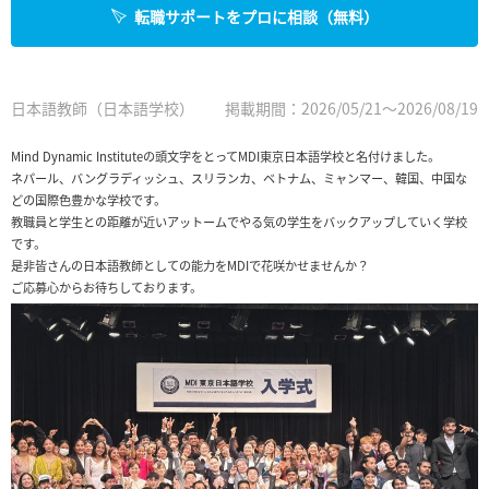
転職サポートをプロに相談（無料）
日本語教師（日本語学校）
掲載期間：2026/05/21～2026/08/19
Mind Dynamic Instituteの頭文字をとってMDI東京日本語学校と名付けました。
ネパール、バングラディッシュ、スリランカ、ベトナム、ミャンマー、韓国、中国な
どの国際色豊かな学校です。
教職員と学生との距離が近いアットームでやる気の学生をバックアップしていく学校
です。
是非皆さんの日本語教師としての能力をMDIで花咲かせませんか？
ご応募心からお待ちしております。