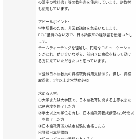
の漢字の教科書」等の教科書を使用しています。副教材
も使用しています。
アピールポイント:
学生増員のため、非常勤講師を急募いたします。
PCに抵抗のない方で、日本語教師の経験者を優遇いたし
ます。
チームティーチングを理解し、円滑なコミュニケーショ
ンがとれ、助け合いながら、前向きに意欲を持って働け
る方に来ていただきたいと思っています。
※登録日本語教員の資格取得費用支給あり。但し、資格
取得後、1年以上非常勤務必須
求める人材:
①大学または大学院で、日本語教育に関する主専攻また
は副専攻を修了した方
②学士以上の学位を有し、日本語教師養成講座420時間以
上を修了した方
③日本語教育能力検定試験に合格した方
④登録日本語講師
上記のいずれかの資格を有する方