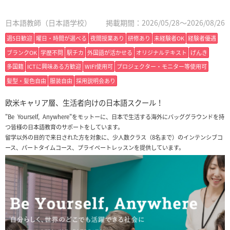
日本語教師（日本語学校）
掲載期間：2026/05/28～2026/08/26
週5日歓迎
曜日・時間が選べる
夜間授業あり
研修あり
未経験者OK
経験者優遇
ブランクOK
学歴不問
駅チカ
外国語が活かせる
オリジナルテキスト
げんき
多国籍
ICTに興味ある方歓迎
WIFI使用可
プロジェクター・モニター等使用可
髪型・髪色自由
服装自由
採用説明会あり
欧米キャリア層、生活者向けの日本語スクール！
"Be Yourself, Anywhere"をモットーに、日本で生活する海外にバッググラウンドを持
つ皆様の日本語教育のサポートをしています。
留学以外の目的で来日された方を対象に、少人数クラス（8名まで）のインテンシブコ
ース、パートタイムコース、プライベートレッスンを提供しています。