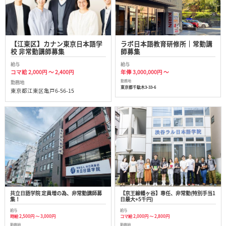
【江東区】カナン東京日本語学
ラボ日本語教育研修所｜常勤講
校 非常勤講師募集
師募集
給与
給与
コマ給 2,000円 ～ 2,400円
年俸 3,000,000円 ～
勤務地
勤務地
東京都千駄木3-33-6
東京都江東区亀戸6-56-15
共立日語学院 定員増の為、非常勤講師募
【京王線幡ヶ谷】専任、非常勤(特別手当1
集！
日最大+5千円)
給与
給与
時給 2,500円 ～ 3,000円
コマ給 2,000円 ～ 2,800円
勤務地
勤務地