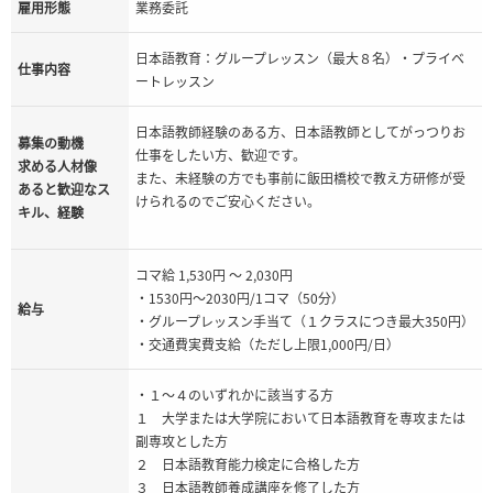
雇用形態
業務委託
日本語教育：グループレッスン（最大８名）・プライベ
仕事内容
ートレッスン
日本語教師経験のある方、日本語教師としてがっつりお
募集の動機
仕事をしたい方、歓迎です。
求める人材像
また、未経験の方でも事前に飯田橋校で教え方研修が受
あると歓迎なス
けられるのでご安心ください。
キル、経験
コマ給 1,530円 ～ 2,030円
・1530円〜2030円/1コマ（50分）
給与
・グループレッスン手当て（１クラスにつき最大350円）
・交通費実費支給（ただし上限1,000円/日）
・１〜４のいずれかに該当する方
１ 大学または大学院において日本語教育を専攻または
副専攻とした方
２ 日本語教育能力検定に合格した方
３ 日本語教師養成講座を修了した方