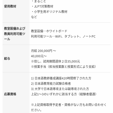
・まるごと
使用教材
・JLPT対策教材
・小学生用オリジナル教材
など
教室設備および
教室設備…ホワイトボード
教員利用可能ツ
利用可能ツール…WiFi、タブレット、ノートPC
ール
月給 200,000円 ～
40,000元～
給与
※但し、試用期間週休２日35,000元
※授業手当（担当授業数と授業形式により支給）
1) 日本語教師養成講座420時間修了された方
2) 日本語教育能力試験合格者
3) 大学で日本語専攻または副専攻された方
応募資格
上記1～3のいずれかに該当する方（経験者優遇）
※上記資格取得予定者・資格がない方もお問い合わせく
ださい。