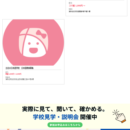
給与
コマ給 1,000円 ～
勤務地
海外台北市天母東路8巷53號１樓
台北の日本語学校 日本語教師募集
給与
時給 1,600円 ～ 2,300円
勤務地
海外台湾台北市文山区木新路三段207號2樓