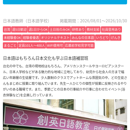
日本語教師（日本語学校）
掲載期間：2026/08/01～2026/10/30
台湾
週5日歓迎
週1日からOK
土日祝のみOK
研修あり
教材支給
社員登用あり
未経験者OK
経験者優遇
オリジナルテキスト
みんなの日本語
いろどり
げんき
まるごと
定員101人〜400人
WIFI使用可
応募前学校見学可能
日本語はもちろん日本文化も学ぶ日本語補習班
台北の中でも、台湾の現地校はもちろん、アメリカンスクールやヨーロピアンスクー
ル、日本人学校などがある魅力的な地域に立地しており、幼児から社会人の方まで幅
広い年齢層の生徒層です。少人数制のクラスでアットホームな雰囲気の中、どの生徒さ
んもまじめに授業に取り組んでいます。先生一人ひとりの個性が授業に反映されるやり
がいのある職場です。また、季節ごとの日本の行事紹介や行事に合わせたイベント(浴
衣体験など)を企画し行っています。