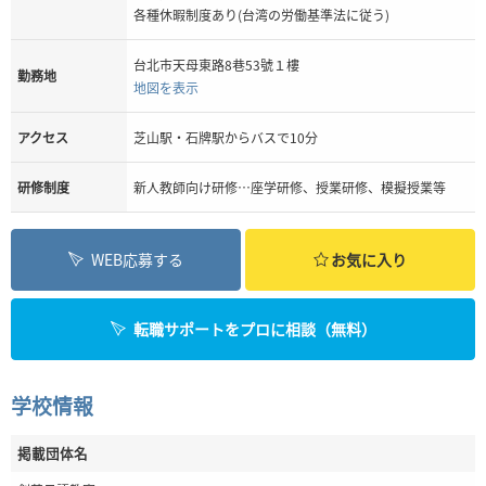
各種休暇制度あり(台湾の労働基準法に従う)
台北市天母東路8巷53號１樓
勤務地
地図を表示
アクセス
芝山駅・石牌駅からバスで10分
研修制度
新人教師向け研修…座学研修、授業研修、模擬授業等
WEB応募する
お気に入り
転職サポートをプロに相談（無料）
学校情報
掲載団体名