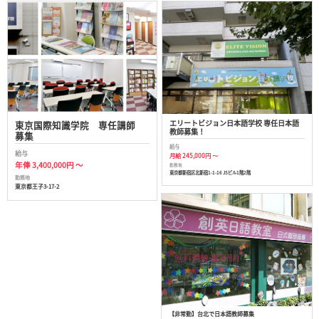
エリートビジョン日本語学校 専任日本語
東京国際知識学院 専任講師
教師募集！
募集
給与
給与
月給 245,000円 ～
年俸 3,400,000円 ～
勤務地
東京都新宿区北新宿1-1-16 JSビル1階2階
勤務地
東京都王子3-17-2
【非常勤】台北で日本語教師募集