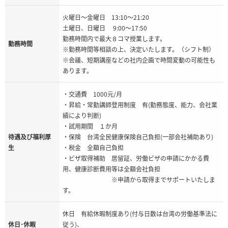
火曜日～金曜日 13:10～21:20
土曜日、日曜日 9:00～17:50
勤務時間内で最大８コマ授業します。
勤務時間
※勤務時間等相談の上、決定いたします。（シフト制）
※会議、短期講座などの社内企画で時間変動の可能性も
あります。
・交通費 1000元/月
・昇給・常勤講師登用制度 有(勤務態度、能力、会社業
績により判断)
・試用期間 １か月
待遇及び福利厚
・保険 台湾全民健康保険自己負担(一部会社補助あり)
生
・税金 全額自己負担
・ビザ取得補助 居留証、労働ビザの申請にかかる費
用、健康診断費用等は全額会社負担
※申請から取得までサポートいたしま
す。
休日 有給休暇制度あり(付与日数は台湾の労働基準法に
休日･休暇
従う)、