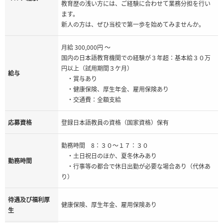
教育歴の浅い方には、ご経験に合わせて業務分担を行い
ます。
新人の方は、ぜひ当校で第一歩を始めてみませんか。
月給 300,000円 ～
国内の日本語教育機関での経験が３年超：基本給３０万
円以上（試用期間３ケ月）
給与
・賞与あり
・健康保険、厚生年金、雇用保険あり
・交通費：全額支給
応募資格
登録日本語教員の資格（国家資格）保有
勤務時間 8：３０～１７：３０
・土日祝日のほか、夏冬休みあり
勤務時間
・行事等の都合で休日出勤が必要な場合あり（代休あ
り）
待遇及び福利厚
健康保険、厚生年金、雇用保険あり
生