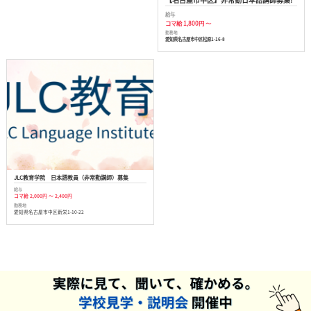
給与
コマ給 1,800円 ～
勤務地
愛知県名古屋市中区松原1-16-8
JLC教育学院 日本語教員（非常勤講師）募集
給与
コマ給 2,000円 ～ 2,400円
勤務地
愛知県名古屋市中区新栄1-10-22