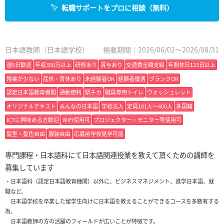
転職サポートをプロに相談（無料）
日本語教師（日本語学校）
掲載期間：2026/06/02～2026/08/31
週5日歓迎
年収350万以上
研修あり
賞与あり
交通費全額支給
年間休日123日以上
残業が少ない
産休・育休あり
未経験者OK
経験者優遇
ブランクOK
認定日本語教育機関
通勤便利
駅チカ
職員専用トイレ
ウォッシュレット
オリジナルテキスト
みんなの日本語
学校法人
定員101人〜400人
多国籍
ICTに興味ある方歓迎
WIFI使用可
プロジェクター・モニター等使用可
髪型・髪色自由
服装自由
応募前学校見学可能
専門課程・日本語科にて日本語関連授業を教えて頂くための講師を
募集しています
・日本語科（認定日本語教育機関）以外に、ビジネスマネジメント、進学日本語、就
職など、
日本語学校を卒業した留学生向けに日本語を教えることができるコースを多数有する
為、
日本語教師の方の活躍のフィールドが広いことが特徴です。