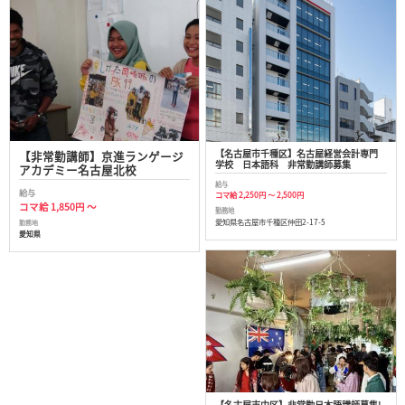
【名古屋市千種区】名古屋経営会計専門
【非常勤講師】京進ランゲージ
学校 日本語科 非常勤講師募集
アカデミー名古屋北校
給与
給与
コマ給 2,250円 ～ 2,500円
コマ給 1,850円 ～
勤務地
愛知県名古屋市千種区仲田2-17-5
勤務地
愛知県
【名古屋市中区】非常勤日本語講師募集!