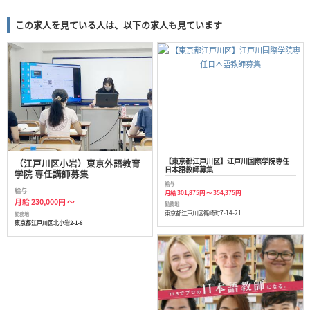
この求人を見ている人は、以下の求人も見ています
【東京都江戸川区】江戸川国際学院専任
（江戸川区小岩）東京外語教育
日本語教師募集
学院 専任講師募集
給与
給与
月給 301,875円 ～ 354,375円
月給 230,000円 ～
勤務地
東京都江戸川区篠崎町7-14-21
勤務地
東京都江戸川区北小岩2-1-8