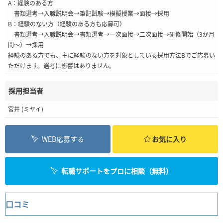
A：経験のある方
書類選考→入職説明会→筆記試験→模擬授業→面接→採用
B：経験のない方（経験のある方も応募可）
書類選考→入職説明会→書類選考→一次面接→二次面接→研修開始（3か月
間～）→採用
経験のある方でも、主に経験のない方を対象としている採用方法Bでご応募い
ただけます。選考に影響はありません。
採用担当者
宮井 (ミヤイ)
WEB応募する
お気に入り
転職サポートをプロに相談（無料）
口コミ