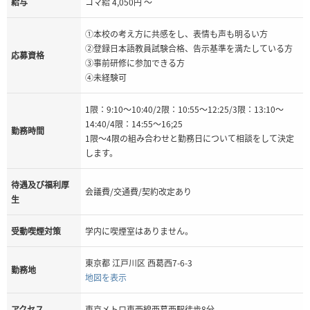
給与
コマ給 4,050円 ～
①本校の考え方に共感をし、表情も声も明るい方
②登録日本語教員試験合格、告示基準を満たしている方
応募資格
③事前研修に参加できる方
④未経験可
1限：9:10～10:40/2限：10:55～12:25/3限：13:10～
14:40/4限：14:55～16;25
勤務時間
1限～4限の組み合わせと勤務日について相談をして決定
します。
待遇及び福利厚
会議費/交通費/契約改定あり
生
受動喫煙対策
学内に喫煙室はありません。
東京都 江戸川区 西葛西7-6-3
勤務地
地図を表示
アクセス
東京メトロ東西線西葛西駅徒歩8分