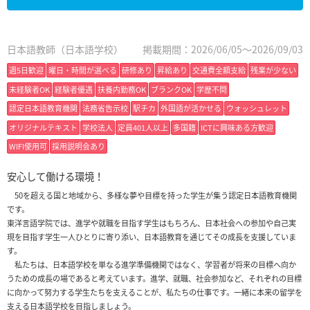
日本語教師（日本語学校）
掲載期間：2026/06/05～2026/09/03
週5日歓迎
曜日・時間が選べる
研修あり
昇給あり
交通費全額支給
残業が少ない
未経験者OK
経験者優遇
扶養内勤務OK
ブランクOK
学歴不問
認定日本語教育機関
法務省告示校
駅チカ
外国語が活かせる
ウォッシュレット
オリジナルテキスト
学校法人
定員401人以上
多国籍
ICTに興味ある方歓迎
WIFI使用可
採用説明会あり
安心して働ける環境！
50を超える国と地域から、多様な夢や目標を持った学生が集う認定日本語教育機関
です。
東洋言語学院では、進学や就職を目指す学生はもちろん、日本社会への参加や自己実
現を目指す学生一人ひとりに寄り添い、日本語教育を通じてその成長を支援していま
す。
私たちは、日本語学校を単なる進学準備機関ではなく、学習者が将来の目標へ向か
うための成長の場であると考えています。進学、就職、社会参加など、それぞれの目標
に向かって努力する学生たちを支えることが、私たちの仕事です。一緒に本来の留学を
支える日本語学校を目指しましょう。