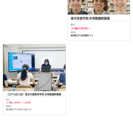
東洋言語学院 非常勤講師募集
給与
コマ給 4,050円 ～
勤務地
東京都江戸川区西葛西7-6-3
（江戸川区小岩）東京外語教育学院 非常勤講師募集
給与
コマ給 1,900円 ～ 2,300円
勤務地
東京都江戸川区北小岩2-1-8