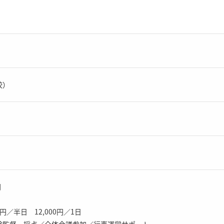
校）
円
円／半日 12,000円／1日
監督・採点／全体会議参加／行事運営サポート