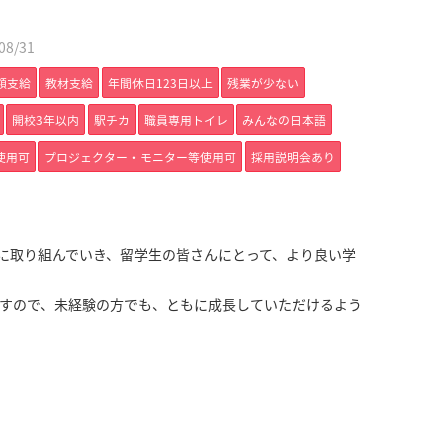
8/31
額支給
教材支給
年間休日123日以上
残業が少ない
開校3年以内
駅チカ
職員専用トイレ
みんなの日本語
I使用可
プロジェクター・モニター等使用可
採用説明会あり
に取り組んでいき、留学生の皆さんにとって、より良い学
すので、未経験の方でも、ともに成長していただけるよう