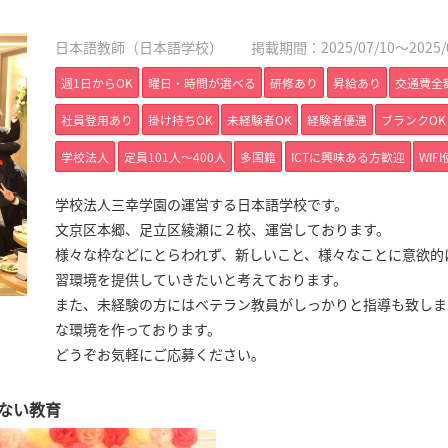
日本語教師（日本語学校）
掲載期間：2025/07/10～2025/0
週1日からOK
曜日・時間が選べる
研修あり
昇給あり
交通費全
社員登用あり
掛け持ちOK
未経験者OK
経験者優遇
ブランクOK
学校法人
定員101人〜400人
多国籍
ICTに興味ある方歓迎
WIF
学校法人三幸学園の運営する日本語学校です。
文京区本郷、足立区綾瀬に２校、運営しております。
様々な枠などにとらわれず、新しいこと、様々なことに意欲的
習環境を提供していきたいと考えております。
また、未経験の方にはベテラン教員がしっかりと指導も致しま
な環境を作っております。
どうぞお気軽にご応募ください。
ない教育