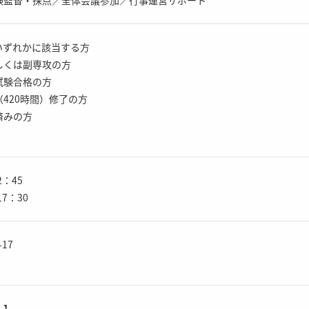
いずれかに該当する方
しくは副専攻の方
試験合格の方
420時間）修了の方
済みの方
：45
7：30
17
）】