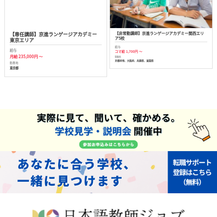
【専任講師】京進ランゲージアカデミー
【非常勤講師】京進ランゲージアカデミー関西エリ
ア5校
東京エリア
給与
給与
コマ給 1,700円 ～
月給 235,000円 ～
勤務地
京都府他、大阪府、兵庫県、滋賀県
勤務地
東京都