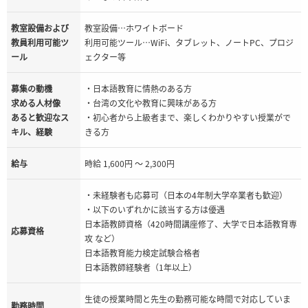
教室設備および
教室設備…ホワイトボード
教員利用可能ツ
利用可能ツール…WiFi、タブレット、ノートPC、プロジ
ール
ェクター等
募集の動機
・日本語教育に情熱のある方
求める人材像
・台湾の文化や教育に興味がある方
あると歓迎なス
・初心者から上級者まで、楽しくわかりやすい授業がで
キル、経験
きる方
給与
時給 1,600円 ～ 2,300円
・未経験者も応募可（日本の4年制大学卒業者も歓迎）
・以下のいずれかに該当する方は優遇
日本語教師資格（420時間講座修了、大学で日本語教育専
応募資格
攻 など）
日本語教育能力検定試験合格者
日本語教師経験者（1年以上）
生徒の授業時間と先生の勤務可能な時間で対応していま
勤務時間