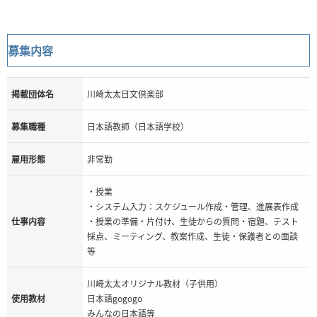
募集内容
掲載団体名
川崎太太日文倶楽部
募集職種
日本語教師（日本語学校）
雇用形態
非常勤
・授業
・システム入力：スケジュール作成・管理、進展表作成
仕事内容
・授業の準備・片付け、生徒からの質問・宿題、テスト
採点、ミーティング、教案作成、生徒・保護者との面談
等
川崎太太オリジナル教材（子供用）
使用教材
日本語gogogo
みんなの日本語等