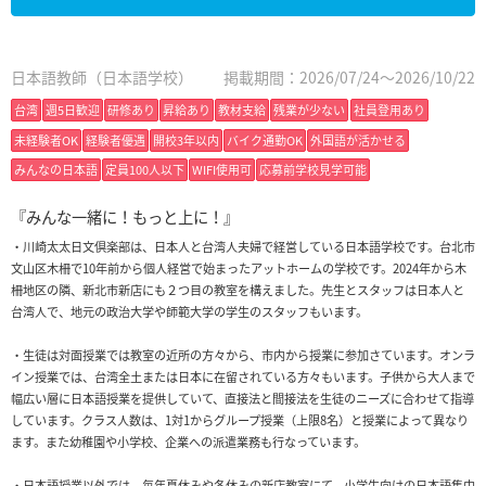
日本語教師（日本語学校）
掲載期間：2026/07/24～2026/10/22
台湾
週5日歓迎
研修あり
昇給あり
教材支給
残業が少ない
社員登用あり
未経験者OK
経験者優遇
開校3年以内
バイク通勤OK
外国語が活かせる
みんなの日本語
定員100人以下
WIFI使用可
応募前学校見学可能
『みんな一緒に！もっと上に！』
・川崎太太日文倶楽部は、日本人と台湾人夫婦で経営している日本語学校です。台北市
文山区木柵で10年前から個人経営で始まったアットホームの学校です。2024年から木
柵地区の隣、新北市新店にも２つ目の教室を構えました。先生とスタッフは日本人と
台湾人で、地元の政治大学や師範大学の学生のスタッフもいます。
・生徒は対面授業では教室の近所の方々から、市内から授業に参加さています。オンラ
イン授業では、台湾全土または日本に在留されている方々もいます。子供から大人まで
幅広い層に日本語授業を提供していて、直接法と間接法を生徒のニーズに合わせて指導
しています。クラス人数は、1対1からグループ授業（上限8名）と授業によって異なり
ます。また幼稚園や小学校、企業への派遣業務も行なっています。
・日本語授業以外では、毎年夏休みや冬休みの新店教室にて、小学生向けの日本語集中