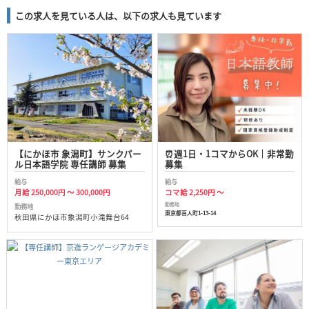
この求人を見ている人は、以下の求人も見ています
【にかほ市 象潟町】サンクパー
⏰週1日・1コマからOK｜非常勤
ル日本語学院 専任講師 募集
募集
給与
給与
月給 250,000円 ～ 300,000円
コマ給 2,250円 ～
勤務地
勤務地
東京都百人町1-13-14
秋田県にかほ市象潟町小滝舞台64