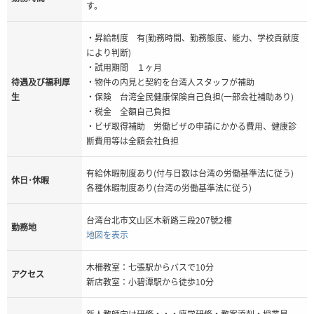
す。
・昇給制度 有(勤務時間、勤務態度、能力、学校貢献度
により判断)
・試用期間 １ヶ月
待遇及び福利厚
・物件の内見と契約を台湾人スタッフが補助
生
・保険 台湾全民健康保険自己負担(一部会社補助あり)
・税金 全額自己負担
・ビザ取得補助 労働ビザの申請にかかる費用、健康診
断費用等は全額会社負担
有給休暇制度あり(付与日数は台湾の労働基準法に従う)
休日･休暇
各種休暇制度あり(台湾の労働基準法に従う)
台湾台北市文山区木新路三段207號2樓
勤務地
地図を表示
木柵教室：七張駅からバスで10分
アクセス
新店教室：小碧潭駅から徒歩10分
新人教師向け研修・・・座学研修・教案添削・授業見