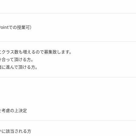
Pointでの授業可）
にクラス数も増えるので募集致します。
き合って頂ける方。
緒に進んで頂ける方。
を考慮の上決定
かに該当される方