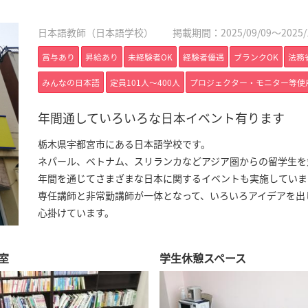
日本語教師（日本語学校）
掲載期間：2025/09/09～2025/1
賞与あり
昇給あり
未経験者OK
経験者優遇
ブランクOK
法務
みんなの日本語
定員101人〜400人
プロジェクター・モニター等使
年間通していろいろな日本イベント有ります
栃木県宇都宮市にある日本語学校です。
ネパール、ベトナム、スリランカなどアジア圏からの留学生を
年間を通じてさまざまな日本に関するイベントも実施していま
専任講師と非常勤講師が一体となって、いろいろアイデアを出
心掛けています。
室
学生休憩スペース