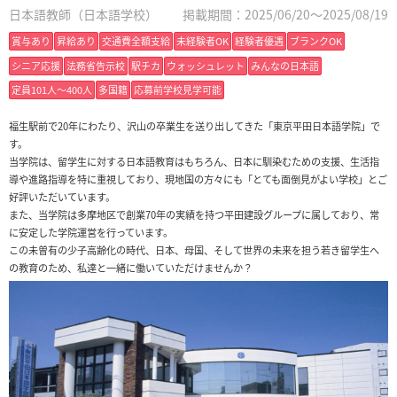
日本語教師（日本語学校）
掲載期間：2025/06/20～2025/08/19
賞与あり
昇給あり
交通費全額支給
未経験者OK
経験者優遇
ブランクOK
シニア応援
法務省告示校
駅チカ
ウォッシュレット
みんなの日本語
定員101人〜400人
多国籍
応募前学校見学可能
福生駅前で20年にわたり、沢山の卒業生を送り出してきた「東京平田日本語学院」で
す。
当学院は、留学生に対する日本語教育はもちろん、日本に馴染むための支援、生活指
導や進路指導を特に重視しており、現地国の方々にも「とても面倒見がよい学校」とご
好評いただいています。
また、当学院は多摩地区で創業70年の実績を持つ平田建設グループに属しており、常
に安定した学院運営を行っています。
この未曽有の少子高齢化の時代、日本、母国、そして世界の未来を担う若き留学生へ
の教育のため、私達と一緒に働いていただけませんか？