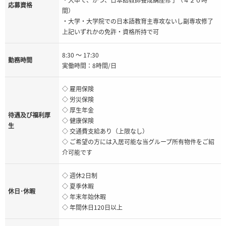
応募資格
間）
・大学・大学院での日本語教育主専攻ないし副専攻修了
上記いずれかの免許・資格所持で可
8:30 ～ 17:30
勤務時間
実働時間：8時間/日
◇ 雇用保険
◇ 労災保険
◇ 厚生年金
待遇及び福利厚
◇ 健康保険
生
◇ 交通費支給あり（上限なし）
◇ ご希望の方には入居可能な当グループ所有物件をご紹
介可能です
◇ 週休2日制
◇ 夏季休暇
休日･休暇
◇ 年末年始休暇
◇ 年間休日120日以上