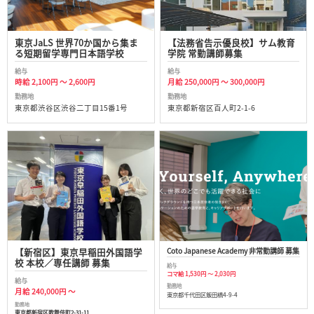
東京JaLS 世界70か国から集ま
【法務省告示優良校】サム教育
る短期留学専門日本語学校
学院 常勤講師募集
給与
給与
時給 2,100円 ～ 2,600円
月給 250,000円 ～ 300,000円
勤務地
勤務地
東京都渋谷区渋谷二丁目15番1号
東京都新宿区百人町2-1-6
Coto Japanese Academy 非常勤講師 募集
【新宿区】東京早稲田外国語学
校 本校／専任講師 募集
給与
コマ給 1,530円 ～ 2,030円
給与
勤務地
月給 240,000円 ～
東京都千代田区飯田橋4-9-4
勤務地
東京都新宿区歌舞伎町2-31-11