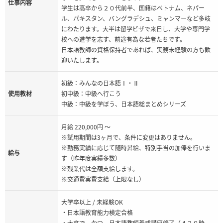
仕事内容
学生は高卒から２０代前半、国籍はベトナム、ネパー
ル、パキスタン、バングラデシュ、ミャンマーなど多岐
にわたります。大半は留学ビザで来日し、大学や専門学
校への進学を志す、前途有為な若者たちです。
日本語教師の資格保持者であれば、実務未経験の方も歓
迎いたします。
初級：みんなの日本語Ⅰ・Ⅱ
使用教材
初中級：中級へ行こう
中級：中級を学ぼう、日本語総まとめシリーズ
月給 220,000円 ～
※試用期間は3ヶ月で、条件に変更はありません。
※勤務実績に応じて随時昇給、特別手当の加俸を行いま
給与
す（昨年度実績多数）
※残業代は全額支給します。
※交通費実費支給（上限なし）
大学卒以上 / 未経験OK
・日本語教育能力検定合格
・大卒で、かつ、日本語教師養成講座修了（４２０時