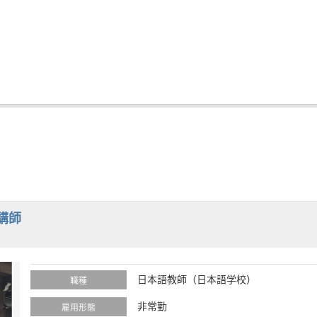
講師
日本語教師（日本語学校）
職種
非常勤
雇用形態