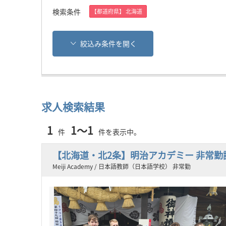
検索条件
【都道府県】 北海道
絞込み条件を開く
求人検索結果
1
1～1
件
件を表示中。
【北海道・北2条】明治アカデミー 非常勤
Meiji Academy / 日本語教師（日本語学校） 非常勤