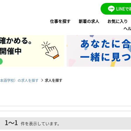
LINE
仕事を探す
新着の求人
お気に入り
ヘ
本語学校）の求人を探す
求人を探す
1～1
。
件を表示しています。