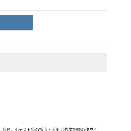
 ◇宿題、小テスト等の採点・添削 ◇授業記録の作成 ◇