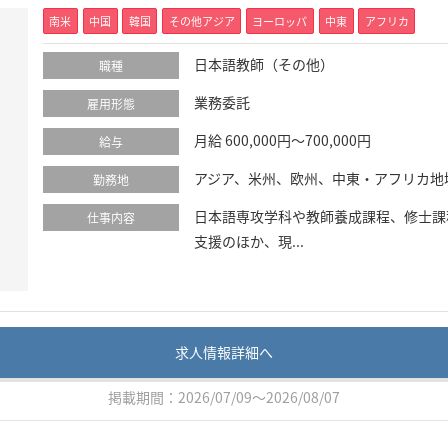
南米
中国
韓国
その他アジア
ヨーロッパ
中東
アフリカ
日本語教師（その他）
職種
業務委託
雇用形態
月給 600,000円～700,000円
給与
アジア、米州、欧州、中東・アフリカ地
勤務地
日本語専攻学科や教師養成課程、修士課
仕事内容
支援のほか、現...
求人情報詳細へ
掲載期間：2026/07/09～2026/08/07