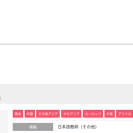
託
南米
中国
その他アジア
オセアニア
ヨーロッパ
中東
アフリカ
日本語教師（その他）
職種