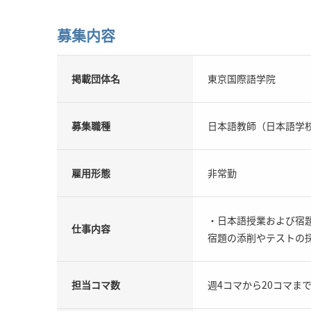
募集内容
掲載団体名
東京国際語学院
募集職種
日本語教師（日本語学
雇用形態
非常勤
・日本語授業および宿
仕事内容
宿題の添削やテストの
担当コマ数
週4コマから20コマま