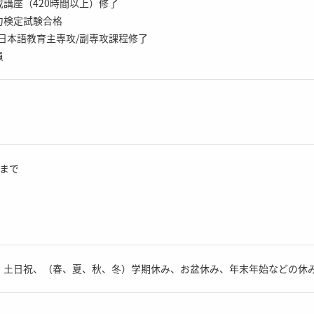
座（420時間以上）修了
検定試験合格
本語教育主専攻/副専攻課程修了
員
まで
。土日祝、（春、夏、秋、冬）学期休み、お盆休み、年末年始などの休