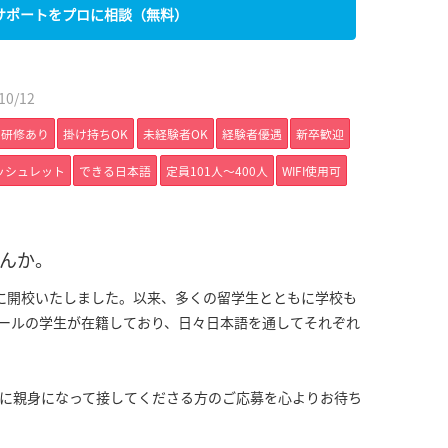
サポートをプロに相談（無料）
0/12
研修あり
掛け持ちOK
未経験者OK
経験者優遇
新卒歓迎
ッシュレット
できる日本語
定員101人〜400人
WIFI使用可
んか。
7年に開校いたしました。以来、多くの留学生とともに学校も
ールの学生が在籍しており、日々日本語を通してそれぞれ
に親身になって接してくださる方のご応募を心よりお待ち