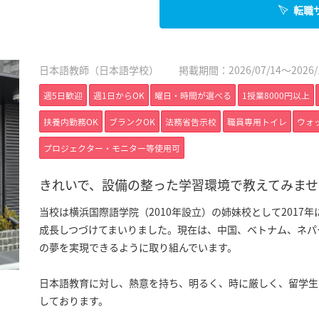
転職
日本語教師（日本語学校）
掲載期間：2026/07/14～2026/1
週5日歓迎
週1日からOK
曜日・時間が選べる
1授業8000円以上
扶養内勤務OK
ブランクOK
法務省告示校
職員専用トイレ
ウォ
プロジェクター・モニター等使用可
きれいで、設備の整った学習環境で教えてみませ
当校は横浜国際語学院（2010年設立）の姉妹校として201
成長しつづけてまいりました。現在は、中国、ベトナム、ネパ
の夢を実現できるように取り組んでいます。
日本語教育に対し、熱意を持ち、明るく、時に厳しく、留学生
しております。