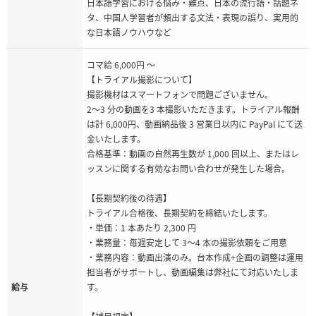
日本語学習における悩み・難点、日本の流行語・話題ネ
タ、中国人学習者が頻出する文法・表現の誤り、実用的
な日本語ノウハウなど
コマ給 6,000円 ～
【トライアル撮影について】
撮影機材はスマートフォンで問題ございません。
2～3 分の動画を3 本撮影いただきます。トライアル報酬
は計 6,000円、動画納品後 3 営業日以内に PayPal にて送
金いたします。
合格基準：動画の自然再生数が 1,000 回以上、またはレ
ッスンに関する有効なお問い合わせが発生した場合。
【長期契約後の待遇】
トライアル合格後、長期契約を締結いたします。
・単価：1 本あたり 2,300 円
・業務量：毎週安定して 3～4 本の撮影依頼をご用意
・業務内容：動画出演のみ。台本作成+企画の調整は運用
担当者がサポートし、動画編集は弊社にて対応いたしま
給与
す。