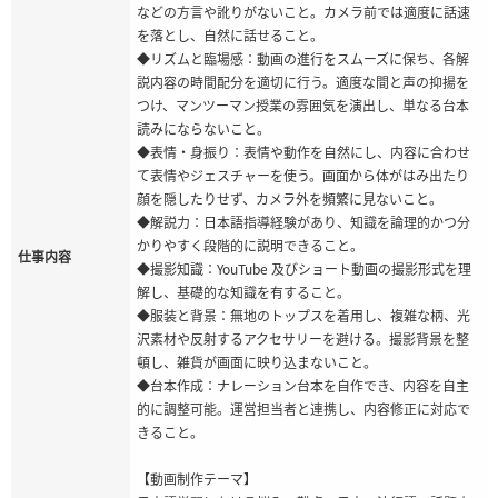
などの方言や訛りがないこと。カメラ前では適度に話速
を落とし、自然に話せること。
◆リズムと臨場感：動画の進行をスムーズに保ち、各解
説内容の時間配分を適切に行う。適度な間と声の抑揚を
つけ、マンツーマン授業の雰囲気を演出し、単なる台本
読みにならないこと。
◆表情・身振り：表情や動作を自然にし、内容に合わせ
て表情やジェスチャーを使う。画面から体がはみ出たり
顔を隠したりせず、カメラ外を頻繁に見ないこと。
◆解説力：日本語指導経験があり、知識を論理的かつ分
かりやすく段階的に説明できること。
仕事内容
◆撮影知識：YouTube 及びショート動画の撮影形式を理
解し、基礎的な知識を有すること。
◆服装と背景：無地のトップスを着用し、複雑な柄、光
沢素材や反射するアクセサリーを避ける。撮影背景を整
頓し、雑貨が画面に映り込まないこと。
◆台本作成：ナレーション台本を自作でき、内容を自主
的に調整可能。運営担当者と連携し、内容修正に対応で
きること。
【動画制作テーマ】