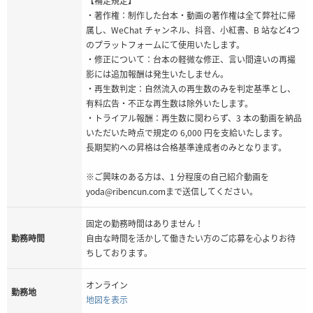
【補足規定】
・著作権：制作した台本・動画の著作権は全て弊社に帰
属し、WeChat チャンネル、抖音、小紅書、B 站など4つ
のプラットフォームにて使用いたします。
・修正について：台本の軽微な修正、言い間違いの再撮
影には追加報酬は発生いたしません。
・再生数判定：自然流入の再生数のみを判定基準とし、
有料広告・不正な再生数は除外いたします。
・トライアル報酬：再生数に関わらず、3 本の動画を納品
いただいた時点で規定の 6,000 円を支給いたします。
長期契約への昇格は合格基準達成者のみとなります。
※ご興味のある方は、1 分程度の自己紹介動画を
yoda@ribencun.comまで送信してください。
固定の勤務時間はありません！
勤務時間
自由な時間を活かして働きたい方のご応募を心よりお待
ちしております。
オンライン
勤務地
地図を表示