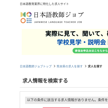
日本語教育業界に特化した求人サイト
日本語教師ジョブトップ
熊本県の求人を探す
求人を探す
求人情報を検索する
以下の条件に該当する求人情報がありません。条件を