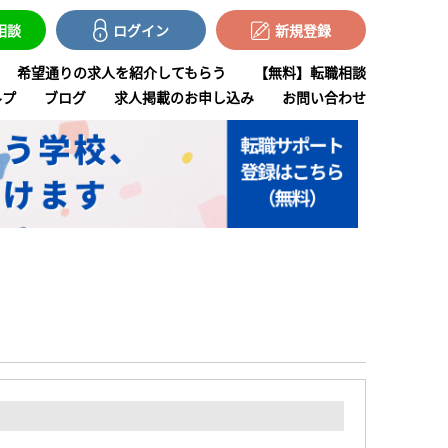
で相談
ログイン
新規登録
希望通りの求人を紹介してもらう
【無料】転職相談
ルプ
ブログ
求人掲載のお申し込み
お問い合わせ